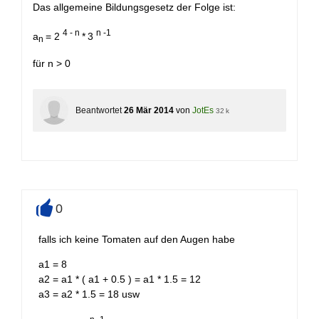
Das allgemeine Bildungsgesetz der Folge ist:
4 - n
n -1
a
= 2
*
3
n
für n > 0
Beantwortet
26 Mär 2014
von
JotEs
32 k
0
+
falls ich keine Tomaten auf den Augen habe
a1 = 8
a2 = a1 * ( a1 + 0.5 ) = a1 * 1.5 = 12
a3 = a2 * 1.5 = 18 usw