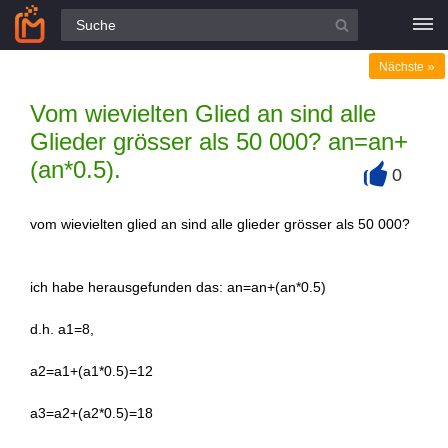
Alle Fragen
»
Nächste
Vom wievielten Glied an sind alle
Glieder grösser als 50 000? an=an+
(an*0.5).
0
+
vom wievielten glied an sind alle glieder grösser als 50 000?
ich habe herausgefunden das: an=an+(an*0.5)
d.h. a1=8,
a2=a1+(a1*0.5)=12
a3=a2+(a2*0.5)=18