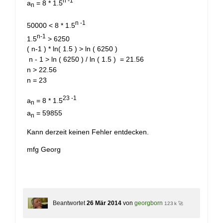
n -1
a
= 8 * 1.5
n
n -1
50000 < 8 * 1.5
n-1
1.5
> 6250
( n-1 ) * ln( 1.5 ) > ln ( 6250 )
n - 1 > ln ( 6250 ) / ln ( 1.5 ) = 21.56
n > 22.56
n = 23
23 -1
a
= 8 * 1.5
n
a
= 59855
n
Kann derzeit keinen Fehler entdecken.
mfg Georg
Beantwortet
26 Mär 2014
von
georgborn
123 k 🚀