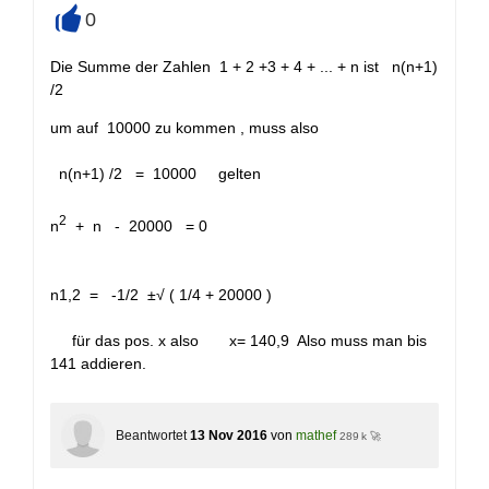
0
+
Die Summe der Zahlen 1 + 2 +3 + 4 + ... + n ist n(n+1)
/2
um auf 10000 zu kommen , muss also
n(n+1) /2 = 10000 gelten
2
n
+ n - 20000 = 0
n1,2 = -1/2 ±√ ( 1/4 + 20000 )
für das pos. x also x= 140,9 Also muss man bis
141 addieren.
Beantwortet
13 Nov 2016
von
mathef
289 k 🚀