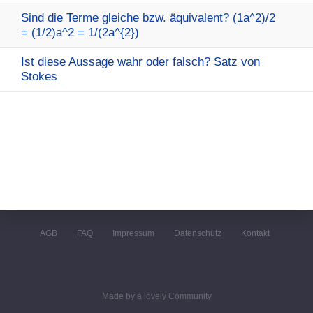
Sind die Terme gleiche bzw. äquivalent? (1a^2)/2
= (1/2)a^2 = 1/(2a^{2})
Ist diese Aussage wahr oder falsch? Satz von
Stokes
AGB
FAQ
Impressum
Datenschutz
Kontakt
Made by a lovely Community