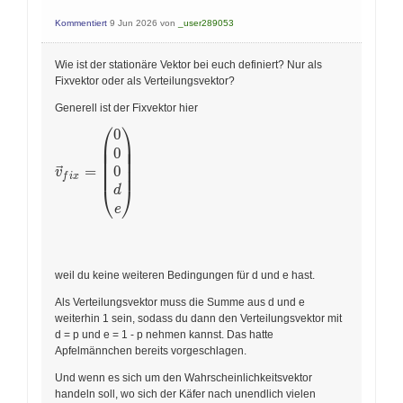
b+0,25 c=0
\\ 0,8 a=0
\\ 0,2 a-
\quad \mid:
Kommentiert
9 Jun 2026
von
_user289053
b+0,5 c-0 \\
0,8 \\ a=0
0,8 a+0,625
\end{array}
b-c=0 \\
Wie ist der stationäre Vektor bei euch definiert? Nur als
0,125 b=0 \\
Fixvektor oder als Verteilungsvektor?
0,25 c=0 \\
0,125 b=0
Generell ist der Fixvektor hier
\quad 1:
⎛
⎞
0
\vec v_{fix} = \begin{pmatrix} 0\\0\\0\\d\\e \
0,125 \\ b=0
⎜
⎟
⎜
⎟
0
⎜
⎟
\end{array}
⎜
⎟
0
=
⎜
⎟
v
f
i
x
⎝
⎠
d
e
weil du keine weiteren Bedingungen für d und e hast.
Als Verteilungsvektor muss die Summe aus d und e
weiterhin 1 sein, sodass du dann den Verteilungsvektor mit
d = p und e = 1 - p nehmen kannst. Das hatte
Apfelmännchen bereits vorgeschlagen.
Und wenn es sich um den Wahrscheinlichkeitsvektor
handeln soll, wo sich der Käfer nach unendlich vielen