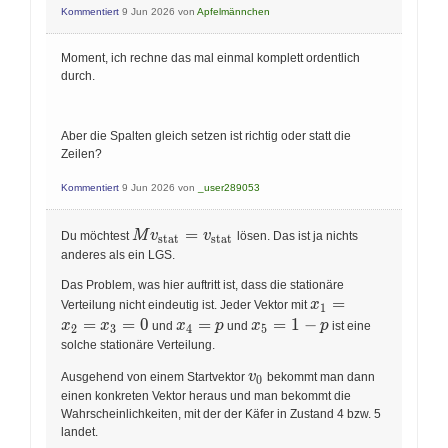
Kommentiert
9 Jun 2026
von
Apfelmännchen
Moment, ich rechne das mal einmal komplett ordentlich
durch.
Aber die Spalten gleich setzen ist richtig oder statt die
Zeilen?
Kommentiert
9 Jun 2026
von
_user289053
Mv_{\text{stat}}=v_{\text{stat}}
=
M
v
v
Du möchtest
lösen. Das ist ja nichts
stat
stat
anderes als ein LGS.
Das Problem, was hier auftritt ist, dass die stationäre
x_1=x_2=x_3=0
=
x
Verteilung nicht eindeutig ist. Jeder Vektor mit
1
=
=
0
x_4=p
=
x_5=1-
=
1
−
x
x
x
p
x
p
und
und
ist eine
2
3
4
5
p
solche stationäre Verteilung.
v_0
v
Ausgehend von einem Startvektor
bekommt man dann
0
einen konkreten Vektor heraus und man bekommt die
Wahrscheinlichkeiten, mit der der Käfer in Zustand 4 bzw. 5
landet.