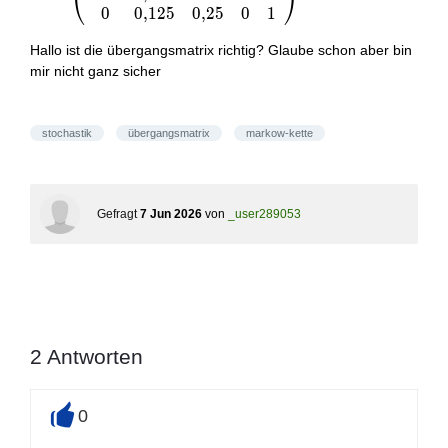
⎝
⎠
0,25 & 0 & 0 \\ 0 &
0
0
,
1
2
5
0
,
2
5
0
1
0,625 & 0 & 1 & 0 \\ 0
Hallo ist die übergangsmatrix richtig? Glaube schon aber bin
& 0,125 & 0,25 & 0 &
mir nicht ganz sicher
1\end{array}\right)
stochastik
übergangsmatrix
markow-kette
Gefragt
7 Jun 2026
von
_user289053
2
Antworten
0
+