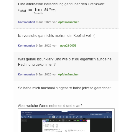
v_{\text{sta
Eine alternative Berechnung geht über den Grenzwert
n
=
l
i
m
v
M
v
.
stat
0
→
∞
n
Kommentiert
9 Jun 2026
von
Apfelmännchen
Ich verstehe gar nichts mehr, mein Kopf ist voll :(
Kommentiert
9 Jun 2026
von
_user289053
Was genau ist unklar? Und wie bist du eigentlich auf deine
Rechnung gekommen?
Kommentiert
9 Jun 2026
von
Apfelmännchen
So habe mich nochmal hingesetzt habe jetzt so gerechnet:
Aber welche Werte nehmen d und e an?