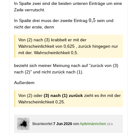
In Spalte zwei sind die beiden unteren Einträge um eine
Zeile verrutscht.
0,5
0
,
5
In Spalte drei muss der zweite Eintrag
sein und
nicht der erste, denn
Von (2) nach (3) krabbelt er mit der
Wahrscheinlichkeit von 0,625 , zurück hingegen nur
mit der. Wahrscheinlichkeit 0,5.
bezieht sich meiner Meinung nach auf "zurück von (3)
nach (2)" und nicht zurück nach (1).
Außerdem
Von (2) oder
(3) nach (1) zurück
zieht es ihn mit der
Wahrscheinlichkeit 0,25.
Beantwortet
7 Jun 2026
von
Apfelmännchen
22 k