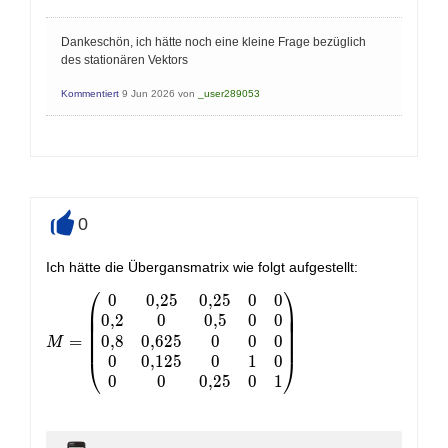
Dankeschön, ich hätte noch eine kleine Frage bezüglich
des stationären Vektors
Kommentiert
9 Jun 2026
von
_user289053
0
+
Ich hätte die Übergansmatrix wie folgt aufgestellt:
⎛
⎞
0
0
,
2
5
0
,
2
5
0
0
M = \begin{pmatrix} 0 & 0,25 & 0,25 & 0 & 0 \\ 0,2 &
⎜
⎟
⎜
⎟
0
,
2
0
0
,
5
0
0
⎜
⎟
⎜
⎟
0
,
8
0
,
6
2
5
0
0
0
=
⎜
⎟
M
0
0
,
1
2
5
0
1
0
⎝
⎠
0
0
0
,
2
5
0
1