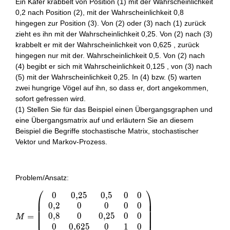
Ein Käfer krabbelt von Position (1) mit der Wahrscheinlichkeit
0,2 nach Position (2), mit der Wahrscheinlichkeit 0,8
hingegen zur Position (3). Von (2) oder (3) nach (1) zurück
zieht es ihn mit der Wahrscheinlichkeit 0,25. Von (2) nach (3)
krabbelt er mit der Wahrscheinlichkeit von 0,625 , zurück
hingegen nur mit der. Wahrscheinlichkeit 0,5. Von (2) nach
(4) begibt er sich mit Wahrscheinlichkeit 0,125 , von (3) nach
(5) mit der Wahrscheinlichkeit 0,25. In (4) bzw. (5) warten
zwei hungrige Vögel auf ihn, so dass er, dort angekommen,
sofort gefressen wird.
(1) Stellen Sie für das Beispiel einen Übergangsgraphen und
eine Übergangsmatrix auf und erläutern Sie an diesem
Beispiel die Begriffe stochastische Matrix, stochastischer
Vektor und Markov-Prozess.
Problem/Ansatz:
⎛
⎞
0
0
,
2
5
0
,
5
0
0
M=\left(\begin{array}
⎜
⎟
⎜
⎟
0
,
2
0
0
0
0
{ccccc}0 & 0,25 & 0,5
⎜
⎟
⎜
⎟
& 0 & 0 \\ 0,2 & 0 & 0
0
,
8
0
0
,
2
5
0
0
=
⎜
⎟
M
& 0 & 0 \\ 0,8 & 0 &
0
0
,
6
2
5
0
1
0