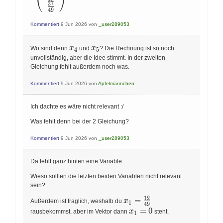
⎝
⎠
x_{1} \\
3
7
\frac{37}{49}
4
9
x_{3}=\frac{11}{12}
\end{array}\right)
x_{1} \end{array}
\Rightarrow \text
Kommentiert
9 Jun 2026
von
_user289053
{ Stationare Veliter
} \end{array}
x_4
x_5
x
x
Wo sind denn
und
? Die Rechnung ist so noch
4
5
unvollständig, aber die Idee stimmt. In der zweiten
Gleichung fehlt außerdem noch was.
Kommentiert
9 Jun 2026
von
Apfelmännchen
Ich dachte es wäre nicht relevant :/
Was fehlt denn bei der 2 Gleichung?
Kommentiert
9 Jun 2026
von
_user289053
Da fehlt ganz hinten eine Variable.
Wieso sollten die letzten beiden Variablen nicht relevant
sein?
1
2
x_1=\frac{12}
=
x
Außerdem ist fraglich, weshalb du
1
4
9
{49}
x_1=0
=
0
x
rausbekommst, aber im Vektor dann
steht.
1