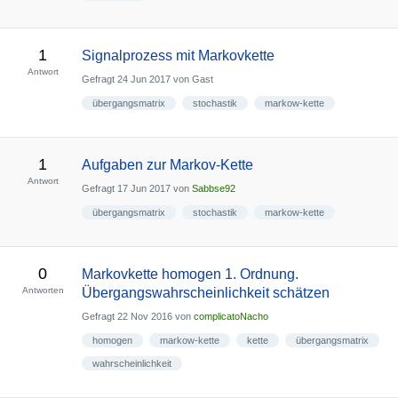
1
Signalprozess mit Markovkette
Antwort
Gefragt
24 Jun 2017
von
Gast
übergangsmatrix
stochastik
markow-kette
1
Aufgaben zur Markov-Kette
Antwort
Gefragt
17 Jun 2017
von
Sabbse92
übergangsmatrix
stochastik
markow-kette
0
Markovkette homogen 1. Ordnung.
Antworten
Übergangswahrscheinlichkeit schätzen
Gefragt
22 Nov 2016
von
complicatoNacho
homogen
markow-kette
kette
übergangsmatrix
wahrscheinlichkeit