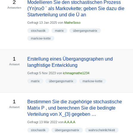
2
Modellieren Sie den stochastischen Prozess
Antworten
(Yn)n≥0 ¨ als Markovkette; geben Sie dazu die
Startverteilung und die Ü an
Gefragt
13 Jan 2025
von
MatheSoso
stochastik
matrix
übergangsmatrix
markow-kette
1
Erstellung eines Übergangsgraphen und
Antwort
langfristige Entwicklung
Gefragt
5 Nov 2023
von
ichmagmathe1234
matrix
übergangsmatrix
markow-kette
1
Bestimmen Sie die zugehörige stochastische
Antwort
Matrix P , und berechnen Sie die bedingte
Verteilung von X_{3} gegeben …
Gefragt
13 Mär 2022
von
A.A.A.A
stochastik
übergangsmatrix
wahrscheinlichkeit