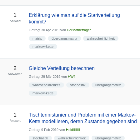
1
Erklärung wie man auf die Startverteilung
Antwort
kommt?
Gefragt
30 Apr 2019
von
DerMathefrager
matrix
übergangsmatrix
wahrscheinlichkeit
markow-kette
2
Gleiche Verteilung berechnen
Antworten
Gefragt
29 Mär 2019
von
HW4
wahrscheinlichkeit
stochastik
übergangsmatrix
markow-kette
1
Tischtennistunier und Problem mit einer Markov-
Antwort
Kette modellieren, deren Zustände gegeben sind
Gefragt
9 Feb 2019
von
Heidiiiiiiiiiii
stochastik
wahrscheinlichkeit
übergangsmatrix