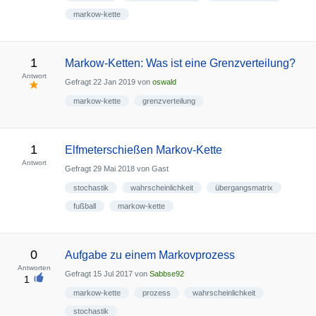
markow-kette
1
Markow-Ketten: Was ist eine Grenzverteilung?
Antwort
Gefragt
22 Jan 2019
von
oswald
markow-kette
grenzverteilung
1
Elfmeterschießen Markov-Kette
Antwort
Gefragt
29 Mai 2018
von
Gast
stochastik
wahrscheinlichkeit
übergangsmatrix
fußball
markow-kette
0
Aufgabe zu einem Markovprozess
Antworten
Gefragt
15 Jul 2017
von
Sabbse92
1
markow-kette
prozess
wahrscheinlichkeit
stochastik