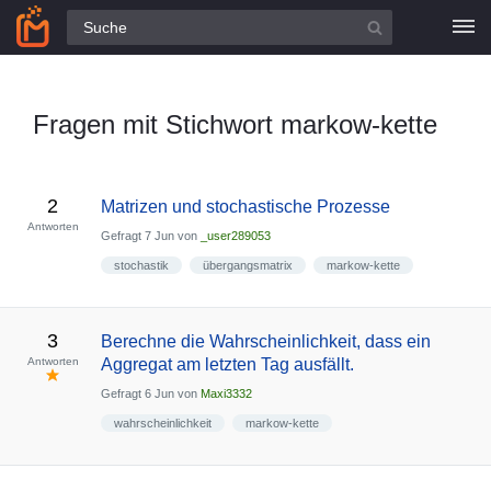
Alle Fragen
Fragen mit Stichwort markow-kette
2
Matrizen und stochastische Prozesse
Antworten
Gefragt
7 Jun
von
_user289053
stochastik
übergangsmatrix
markow-kette
3
Berechne die Wahrscheinlichkeit, dass ein
Antworten
Aggregat am letzten Tag ausfällt.
Gefragt
6 Jun
von
Maxi3332
wahrscheinlichkeit
markow-kette