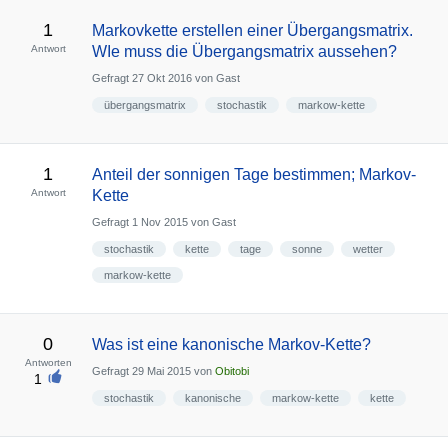
1
Markovkette erstellen einer Übergangsmatrix.
Antwort
WIe muss die Übergangsmatrix aussehen?
Gefragt
27 Okt 2016
von
Gast
übergangsmatrix
stochastik
markow-kette
1
Anteil der sonnigen Tage bestimmen; Markov-
Antwort
Kette
Gefragt
1 Nov 2015
von
Gast
stochastik
kette
tage
sonne
wetter
markow-kette
0
Was ist eine kanonische Markov-Kette?
Antworten
Gefragt
29 Mai 2015
von
Obitobi
1
stochastik
kanonische
markow-kette
kette