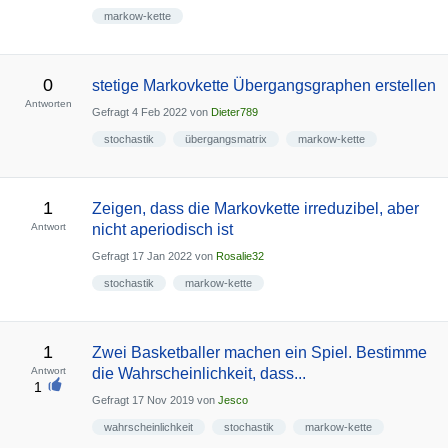
markow-kette
0
stetige Markovkette Übergangsgraphen erstellen
Antworten
Gefragt
4 Feb 2022
von
Dieter789
stochastik
übergangsmatrix
markow-kette
1
Zeigen, dass die Markovkette irreduzibel, aber
Antwort
nicht aperiodisch ist
Gefragt
17 Jan 2022
von
Rosalie32
stochastik
markow-kette
1
Zwei Basketballer machen ein Spiel. Bestimme
Antwort
die Wahrscheinlichkeit, dass...
1
Gefragt
17 Nov 2019
von
Jesco
wahrscheinlichkeit
stochastik
markow-kette