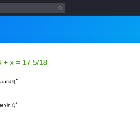
4 + x = 17 5/18
+
us mit ℚ
+
gen in ℚ