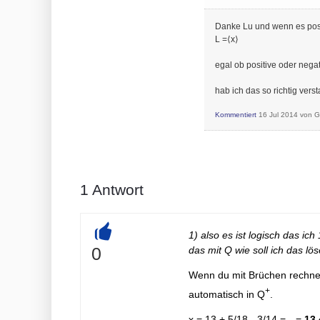
Danke Lu und wenn es posi
L =⟨x⟩
egal ob positive oder nega
hab ich das so richtig verst
Kommentiert
16 Jul 2014
von
G
1
Antwort
1) also es ist logisch das ich
+
0
das mit Q wie soll ich das lö
Wenn du mit Brüchen rechnen
+
automatisch in Q
.
x = 13 + 5/18 - 3/14 =…=
13 