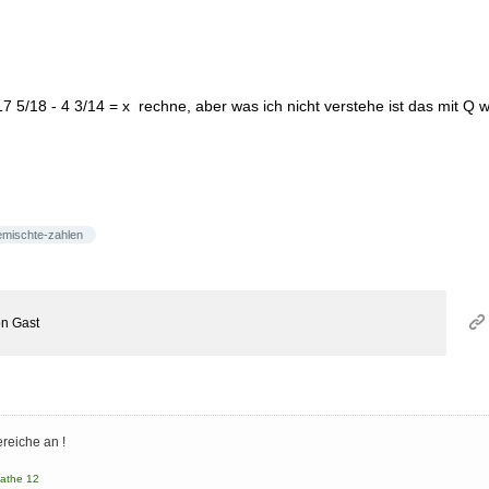
 17 5/18 - 4 3/14 = x rechne, aber was ich nicht verstehe ist das mit Q wi
emischte-zahlen
on
Gast
reiche an !
athe 12