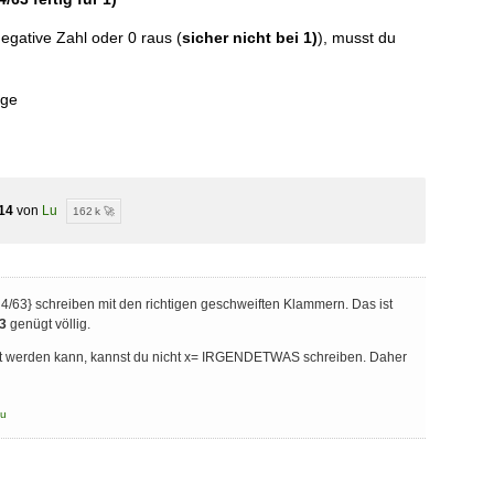
egative Zahl oder 0 raus (
sicher nicht bei 1)
), musst du
nge
14
von
Lu
162 k 🚀
3 4/63} schreiben mit den richtigen geschweiften Klammern. Das ist
63
genügt völlig.
t werden kann, kannst du nicht x= IRGENDETWAS schreiben. Daher
u