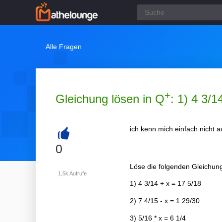
Alle Fragen
+
Gleichung lösen in Q
: 1) 4 3/1
ich kenn mich einfach nicht a
+
0
Löse die folgenden Gleichun
1,5k
Aufrufe
1) 4 3/14 + x = 17 5/18
2) 7 4/15 - x = 1 29/30
3) 5/16 * x = 6 1/4