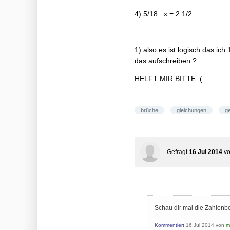
4) 5/18 : x = 2 1/2
1) also es ist logisch das ich
das aufschreiben ?
HELFT MIR BITTE :(
brüche
gleichungen
g
Gefragt
16 Jul 2014
v
Schau dir mal die Zahlenbe
Kommentiert
16 Jul 2014
von
m