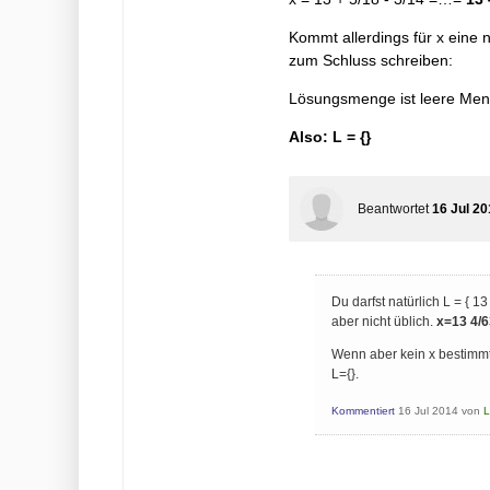
Kommt allerdings für x eine n
zum Schluss schreiben:
Lösungsmenge ist leere Me
Also: L = {}
Beantwortet
16 Jul 20
Du darfst natürlich L = { 1
aber nicht üblich.
x=13 4/
Wenn aber kein x bestimm
L={}.
Kommentiert
16 Jul 2014
von
L