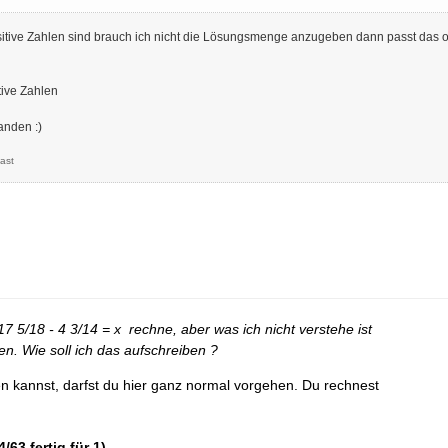
tive Zahlen sind brauch ich nicht die Lösungsmenge anzugeben dann passt das 
tive Zahlen
anden :)
ast
 17 5/18 - 4 3/14 = x rechne, aber was ich nicht verstehe ist
sen. Wie soll ich das aufschreiben ?
 kannst, darfst du hier ganz normal vorgehen. Du rechnest
4/63 fertig für 1)