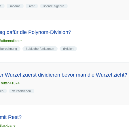
n
modulo
rest
lineare-algebra
Weg dafür die Polynom-Division?
athematikerrr
enberechnung
kubische-funktionen
division
r Wurzel zuerst dividieren bevor man die Wurzel zieht?
n
retter.41074
len
wurzelziehen
mit Rest?
Blxckbarie