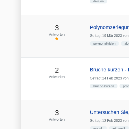
division
3
Polynomzerlegung
Antworten
Gefragt
19 Mär 2023
vo
polynomdivision
alg
2
Brüche kürzen - 
Antworten
Gefragt
24 Feb 2023
vo
brüche-kürzen
pot
3
Untersuchen Sie,
Antworten
Gefragt
12 Feb 2023
vo
modulo
arithmetik