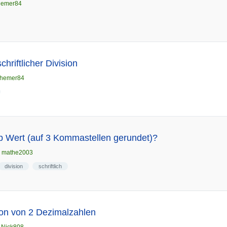
hemer84
schriftlicher Division
hemer84
 p Wert (auf 3 Kommastellen gerundet)?
n
mathe2003
division
schriftlich
sion von 2 Dezimalzahlen