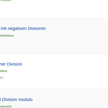
n
Nick808
 mit negativen Divisoren
Helloitsme
ner Division
n
Mimii
en
d Division modulo
n
selina04