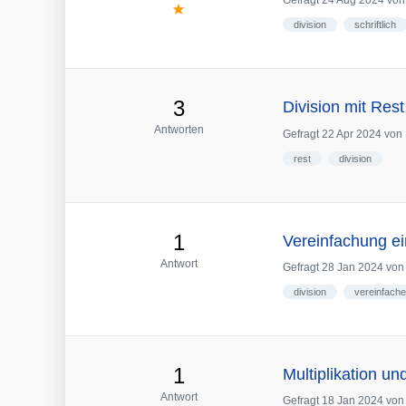
Gefragt
24 Aug 2024
vo
division
schriftlich
3
Division mit Rest
Antworten
Gefragt
22 Apr 2024
von
rest
division
1
Vereinfachung ei
Antwort
Gefragt
28 Jan 2024
vo
division
vereinfach
1
Multiplikation un
Antwort
Gefragt
18 Jan 2024
vo