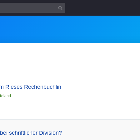
m Rieses Rechenbüchlin
Roland
ei schriftlicher Division?