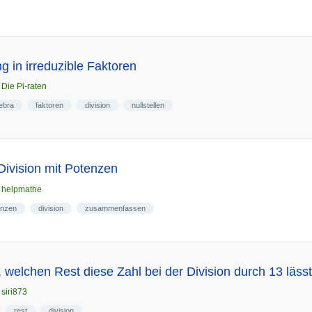
 in irreduzible Faktoren
n
Die Pi-raten
ebra
faktoren
division
nullstellen
Division mit Potenzen
n
helpmathe
enzen
division
zusammenfassen
 welchen Rest diese Zahl bei der Division durch 13 lässt
n
siri873
rest
division