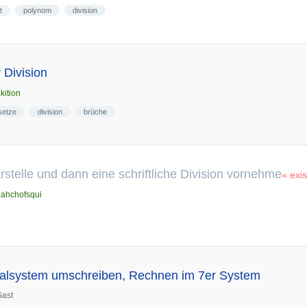
t
polynom
division
 Division
kition
setze
division
brüche
stelle und dann eine schriftliche Division vornehme
« exis
dahchofsqui
alsystem umschreiben, Rechnen im 7er System
Gast