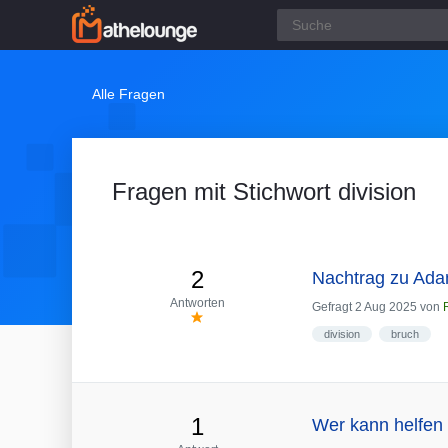
Alle Fragen
Fragen mit Stichwort division
2
Nachtrag zu Ada
Antworten
Gefragt
2 Aug 2025
von
division
bruch
1
Wer kann helfen b