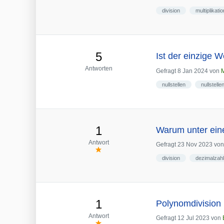
division
multiplikatio
5
Ist der einzige 
Antworten
Gefragt
8 Jan 2024
von
M
nullstellen
nullstell
1
Warum unter eine
Antwort
Gefragt
23 Nov 2023
vo
division
dezimalzah
1
Polynomdivision 
Antwort
Gefragt
12 Jul 2023
von