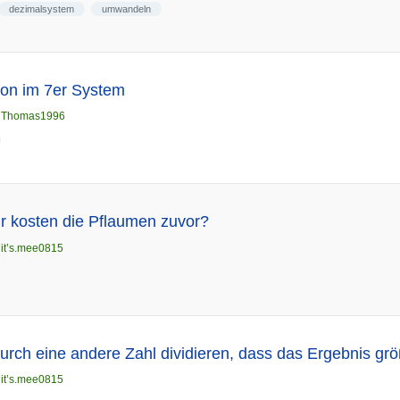
dezimalsystem
umwandeln
sion im 7er System
n
Thomas1996
r kosten die Pflaumen zuvor?
n
it’s.mee0815
rch eine andere Zahl dividieren, dass das Ergebnis größ
n
it’s.mee0815