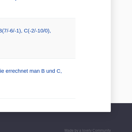
7/-6/-1), C(-2/-10/0),
ie errechnet man B und C,
Made by a lovely Community