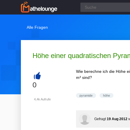
Alle Fragen
Höhe einer quadratischen Pyra
Wie berechne ich die Höhe e
m³ sind?
+
0
pyramide
höhe
4,4k
Aufrufe
Gefragt
19 Aug 2012