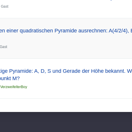
n
Gast
 einer quadratischen Pyramide ausrechnen: A(4/2/4), B(
Gast
kige Pyramide: A, D, S und Gerade der Höhe bekannt. W
punkt M?
n
VerzweifelterBoy