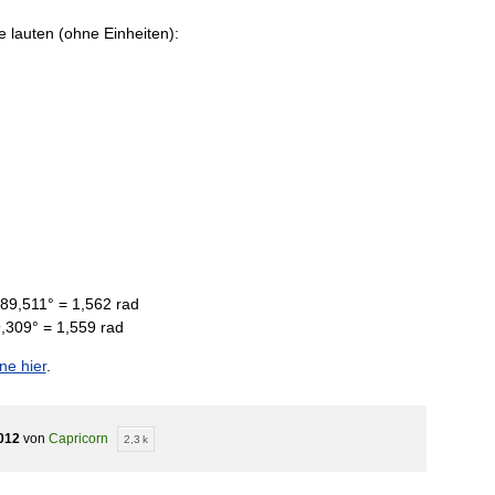
 lauten (ohne Einheiten):
 89,511° = 1,562 rad
9,309° = 1,559 rad
ne hier
.
012
von
Capricorn
2,3 k