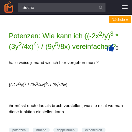
Alle Fragen
»
Nächste
2
3
Potenzen: Wie kann ich {(-2x
/y)
*
2
4
5
(3y
/4x)
} / (9y
/8x) vereinfachen?
0
+
hallo weiss jemand wie ich hier vorgehen muss?
2
3
2
4
5
{(-2x
/y)
* (3y
/4x)
} / (9y
/8x)
ihr müsst euch das als bruch vorstellen, wusste nicht wo man
diese funktion einstellen kann.
potenzen
brüche
doppelbruch
exponenten