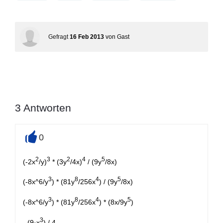
Gefragt
16 Feb 2013
von
Gast
3
Antworten
0
+
2
3
2
4
5
(-2x
/y)
* (3y
/4x)
/ (9y
/8x)
3
8
4
5
(-8x^
6
/y
)
* (81y
/256x
)
/ (9y
/8x)
3
8
4
5
(-8x^
6
/y
)
* (81y
/256x
)
* (
8x/
9y
)
3
- (9·x
) / 4