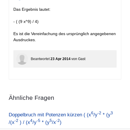
+
Das Ergebnis lautet:
- ( (9 x^9) / 4)
Es ist die Vereinfachung des ursprünglich angegebenen
Ausdruckes.
Beantwortet
23 Apr 2014
von
Gast
Ähnliche Fragen
6
-2
3
Doppelbruch mit Potenzen kürzen ( (x
/y
* (y
-2
4
-5
5
-2
/(x
) / (x
/y
* (y
/x
)