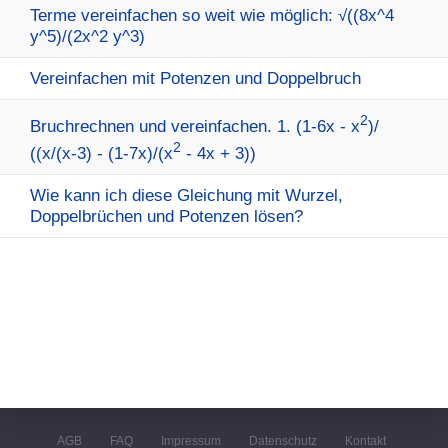
Terme vereinfachen so weit wie möglich: √((8x^4
y^5)/(2x^2 y^3)
Vereinfachen mit Potenzen und Doppelbruch
2
Bruchrechnen und vereinfachen. 1. (1-6x - x
)/
2
((x/(x-3) - (1-7x)/(x
- 4x + 3))
Wie kann ich diese Gleichung mit Wurzel,
Doppelbrüchen und Potenzen lösen?
AGB
FAQ
Impressum
Datenschutz
Kontakt