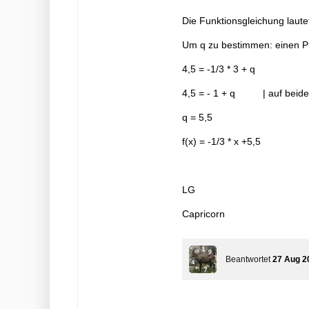
Die Funktionsgleichung lautet
Um q zu bestimmen: einen Pu
4,5 = -1/3 * 3 + q
4,5 = - 1 + q | auf beiden
q = 5,5
f(x) = -1/3 * x +5,5
LG
Capricorn
Beantwortet
27 Aug 2