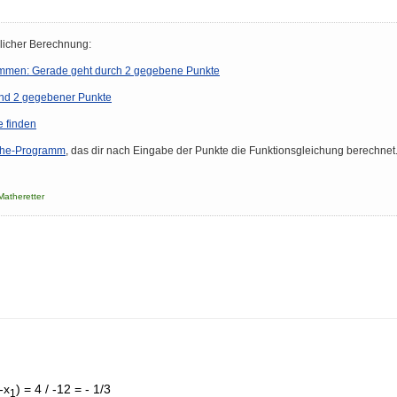
rlicher Berechnung:
immen: Gerade geht durch 2 gegebene Punkte
nd 2 gegebener Punkte
e finden
he-Programm
, das dir nach Eingabe der Punkte die Funktionsgleichung berechnet
Matheretter
-x
) = 4 / -12 = - 1/3
1