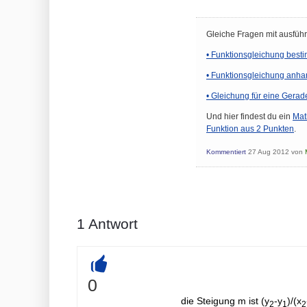
Gleiche Fragen mit ausfüh
•
Funktionsgleichung best
•
Funktionsgleichung anha
•
Gleichung für eine Gerad
Und hier findest du ein
Mat
Funktion aus 2 Punkten
.
Kommentiert
27 Aug 2012
von
1
Antwort
+
0
die Steigung m ist (y
-y
)/(x
2
1
2