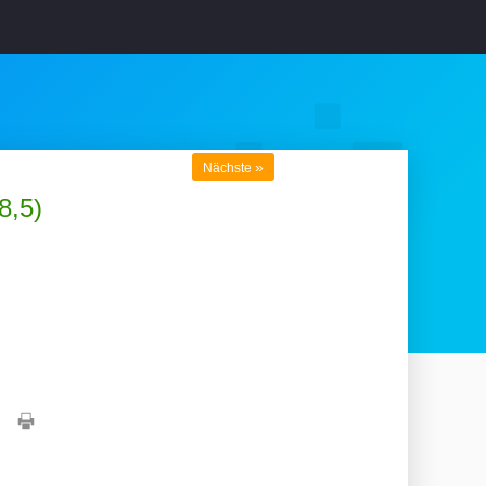
»
Nächste
8,5)