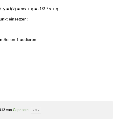
 y = f(x) = mx + q = -1/3 * x + q
nkt einsetzen:
 Seiten 1 addieren
012
von
Capricorn
2,3 k