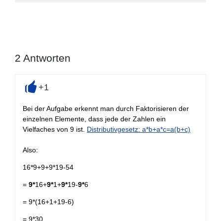
2
Antworten
+1
+
Bei der Aufgabe erkennt man durch Faktorisieren der
einzelnen Elemente, dass jede der Zahlen ein
Vielfaches von 9 ist.
Distributivgesetz: a*b+a*c=a(b+c)
Also:
16*9+9+9*19-54
=
9*
16+
9*
1+
9*
19-
9*
6
= 9*(16+1+19-6)
= 9*30