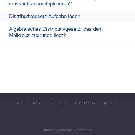
muss ich ausmultiplizieren?
Distributivgesetz Aufgabe lösen
Algebraisches Distributivgesetz, das dem
Malkreuz zugrunde liegt?
AGB
FAQ
Impressum
Datenschutz
Kontakt
Made by a lovely Community