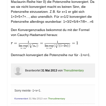
Maclaurin-Reihe hier 0) die Potenzreihe konvergiert. Da
wo sie nicht konvergiert macht es keinen Sinn, die
Potenzreihe einzusetzen. Z.B. für x=1 er gibt sich
1+3+5+7+..., also unendlich. Für x=1/2 konvergiert die
Potenzreihe allerdings wunderbar: 1+3/2+5/4+7/8+...=6
Den Konvergenzradius bekommst du mit der Formel
von Cauchy-Hadamard heraus:
1
1
r=\frac{1}{\limsup \limits _ {n
=
=
=
1
r
l
i
m
s
u
p
(
∣
∣
)
l
i
m
s
u
p
(
∣
(
1
+
2
)
∣
)
n
n
a
n
n
\rightarrow \infty}(\sqrt[n]
→
∞
→
∞
n
n
{\left|a_{n}\right|})}=\frac{1}
Demnach konvergiert die Potenzreihe nur für -1>x>1.
{\limsup \limits _ {n
\rightarrow \infty}(\sqrt[n]{|
(1+2 n)|})}=1
Beantwortet
31 Mai 2013
von
Therudimentary
Sorry meinte -1<x<1.
Kommentiert
31 Mai 2013
von
Therudimentary