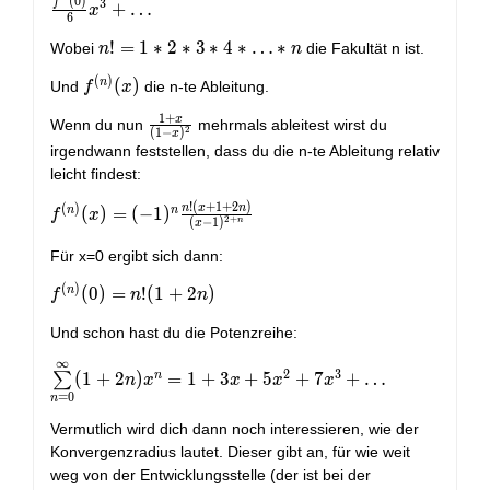
(
0
)
\frac{f^{(n)}(0)}{n !}
f
3
+
…
x
6
x^{n}=f(0)+f^{\prime}
n !=1
!
=
1
∗
2
∗
3
∗
4
∗
…
∗
Wobei
die Fakultät n ist.
(0) x+\frac{f^{\prime
n
n
* 2 *
\prime}(0)}{2}
(
)
n
f^{(n)}
(
)
Und
die n-te Ableitung.
f
x
3 * 4
x^{2}+\frac{f^{\prime
(x)
*
\prime \prime}(0)}{6}
1
+
x
\frac{1+x}
Wenn du nun
mehrmals ableitest wirst du
2
(
1
−
)
\ldots
x
x^{3}+\ldots
{(1-
irgendwann feststellen, dass du die n-te Ableitung relativ
* n
x)^{2}}
leicht findest:
!
(
+
1
+
2
)
n
x
n
f^{(n)}
(
)
n
n
(
)
=
(
−
1
)
f
x
2
+
(
−
1
)
n
x
(x)=
(-1)^{n}
Für x=0 ergibt sich dann:
\frac{n !
(
)
n
f^{(n)}
(
0
)
=
!
(
1
+
2
)
f
n
n
(x+1+2
(0)=n !
n)}{(x-
Und schon hast du die Potenzreihe:
(1+2
1)^{2+n}}
n)
∞
\sum
2
3
n
(
1
+
2
)
=
1
+
3
+
5
+
7
+
…
∑
n
x
x
x
x
\limits_{n=0}^{\infty}
=
0
n
(1+2 n) x^{n}=1+3
Vermutlich wird dich dann noch interessieren, wie der
x+5 x^{2}+7
Konvergenzradius lautet. Dieser gibt an, für wie weit
x^{3}+\ldots
weg von der Entwicklungsstelle (der ist bei der