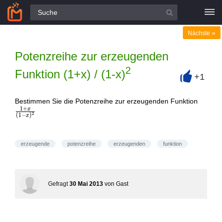
Alle Fragen
»
Nächste
Potenzreihe zur erzeugenden
2
Funktion (1+x) / (1-x)
+1
+
\frac
Bestimmen Sie die Potenzreihe zur erzeugenden Funktion
1
+
{(1-
x
2
(
1
−
)
x
x)^{2
erzeugende
potenzreihe
erzeugenden
funktion
Gefragt
30 Mai 2013
von
Gast