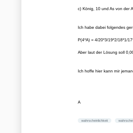
c) König, 10 und As von der
Ich habe dabei folgendes ger
P(4*A) = 4/20*3/19*2/18*1/1
Aber laut der Lösung soll 0
Ich hoffe hier kann mir jeman
A
wahrscheinlichkeit
wahrschei