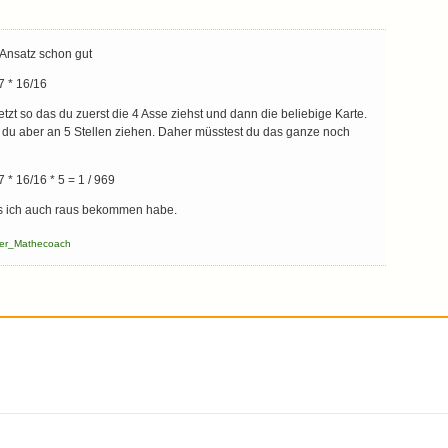
Ansatz schon gut
17 * 16/16
etzt so das du zuerst die 4 Asse ziehst und dann die beliebige Karte.
t du aber an 5 Stellen ziehen. Daher müsstest du das ganze noch
7 * 16/16 * 5 = 1 / 969
as ich auch raus bekommen habe.
er_Mathecoach