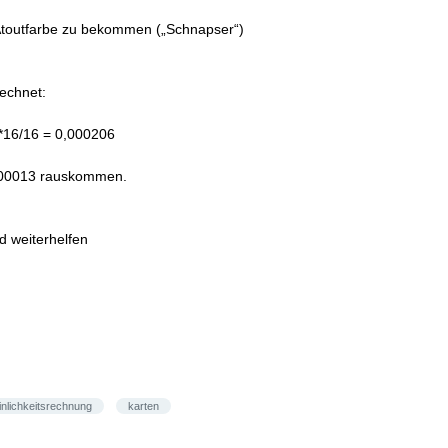
 Atoutfarbe zu bekommen („Schnapser“)
echnet:
7*16/16 = 0,000206
,000013 rauskommen.
d weiterhelfen
nlichkeitsrechnung
karten