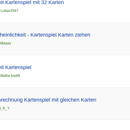
it Kartenspiel mit 32 Karten
n
Lukas3587
einlichkeit - Kartenspiel Karten ziehen
n
Maaax
it Kartenspiel
n
MatheJoe88
srechnung Kartenspiel mit gleichen Karten
S_K_Y