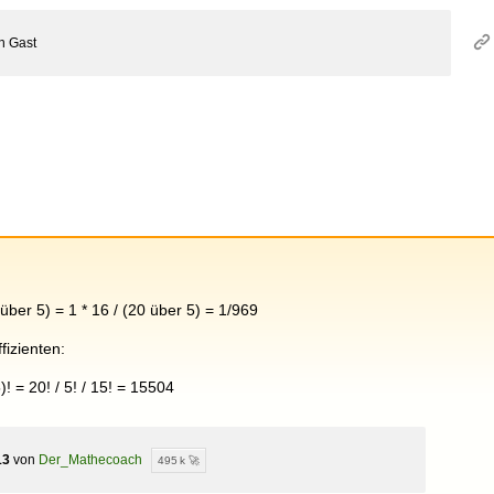
on
Gast
 über 5) = 1 * 16 / (20 über 5) = 1/969
fizienten:
5)! = 20! / 5! / 15! = 15504
13
von
Der_Mathecoach
495 k 🚀