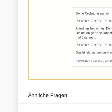
Deine Rechnung war vom 
P = 4/20 * 3/19 * 2/18 * 1/
Allerdings betrachtest Du j
Die beliebige Karte kanns
mal 5 nehmen.
P = 4/20 * 3/19 * 2/18 * 1/1
Das ist jetzt genau das w
Kommentiert
8 Jun 2013
von
D
Ähnliche Fragen