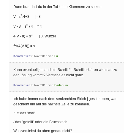
Dann brauchst du in der Tat keine Klammern zu setzen.
3
V= s
:4+8 | - 8
3
V - 8 = s
/ 4 | * 4
3
4(V - 8) = s
| 3. Wurzel
3
√(4(V-8)) = s
Kommentiert
3 Nov 2016
von
Lu
Kann eventuell jemand mir Schritt für Schritt erklären wie man zu
der Lösung kommt? Verstehe es nicht ganz.
Kommentiert
3 Nov 2016
von
Badabum
Ich habe immer nach dem senkrechten Strich | geschrieben, was
geschieht um auf die nächste Zeile zu kommen.
* ist das "mal"
/ das "geteilt" oder ein Bruchstrich.
Was verstehst du oben genau nicht?