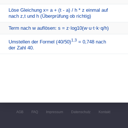
Löse Gleichung x= a + (t - a) / h * z einmal auf
nach z,t und h (Überprüfung ob richtig)
Term nach w auflösen: s = z·log10(w·u·t·k·q/h)
1,3
Umstellen der Formel (40/50)
= 0,748 nach
der Zahl 40.
AGB
FAQ
Impressum
Datenschutz
Kontakt