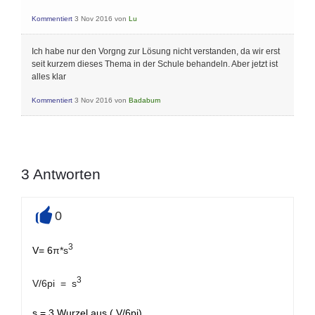
Kommentiert
3 Nov 2016
von
Lu
Ich habe nur den Vorgng zur Lösung nicht verstanden, da wir erst
seit kurzem dieses Thema in der Schule behandeln. Aber jetzt ist
alles klar
Kommentiert
3 Nov 2016
von
Badabum
3
Antworten
0
+
3
V= 6
π*s
3
V/6pi = s
s = 3.Wurzel aus ( V/6pi)