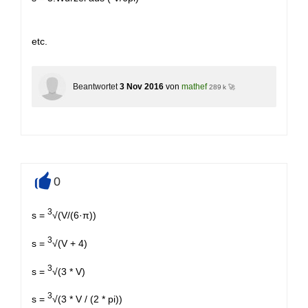
etc.
Beantwortet
3 Nov 2016
von
mathef
289 k 🚀
0
+
3
s =
√(V/(6·π))
3
s =
√(V + 4)
3
s =
√(3 * V)
3
s =
√(3 * V / (2 * pi))