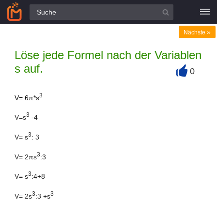
Alle Fragen
»
Nächste
Löse jede Formel nach der Variablen
s auf.
0
+
3
V= 6
π*s
3
V=s
-4
3
V= s
: 3
3
V= 2
πs
:3
3
V= s
:4+8
3
3
V= 2s
:3 +s