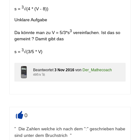
3
s =
√(4 * (V - 8))
Unklare Aufgabe
3
Da könnte man zu V = 5/3*s
vereinfachen. Ist das so
gemeint ? Damit gibt das
3
s =
√(3/5 * V)
Beantwortet
3 Nov 2016
von
Der_Mathecoach
495 k 🚀
0
+
" Die Zahlen welche ich nach dem ":" geschrieben habe
sind unter dem Bruchstrich "