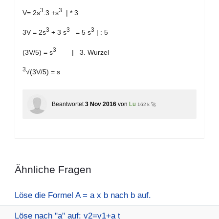
3
3
V= 2s
:3 +s
| * 3
3
3
3
3V = 2s
+ 3 s
= 5 s
| : 5
3
(3V/5) = s
| 3. Wurzel
3
√(3V/5) = s
Beantwortet
3 Nov 2016
von
Lu
162 k 🚀
Ähnliche Fragen
Löse die Formel A = a x b nach b auf.
Löse nach "a" auf: v2=v1+a t