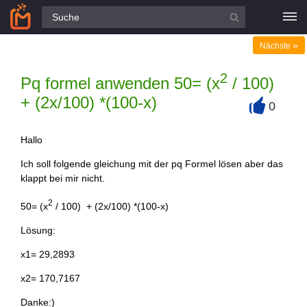
Alle Fragen
»
Nächste
2
Pq formel anwenden 50= (x
/ 100)
+ (2x/100) *(100-x)
0
+
Hallo
Ich soll folgende gleichung mit der pq Formel lösen aber das
klappt bei mir nicht.
2
50= (x
/ 100) + (2x/100) *(100-x)
Lösung:
x1= 29,2893
x2= 170,7167
Danke:)