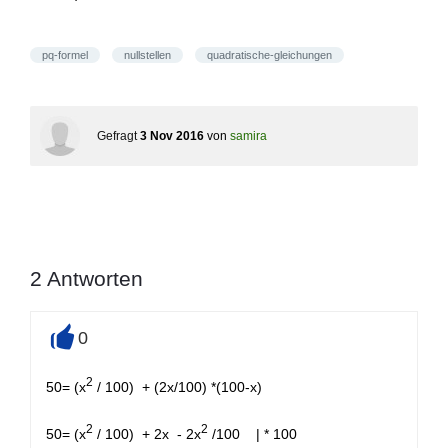
pq-formel
nullstellen
quadratische-gleichungen
Gefragt
3 Nov 2016
von
samira
2
Antworten
0
+
2
50= (x
/ 100) + (2x/100) *(100-x)
2
2
50= (x
/ 100) + 2x - 2x
/100 | * 100