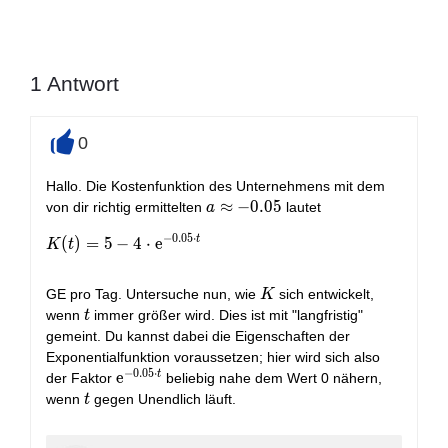
1
Antwort
0
+
Hallo. Die Kostenfunktion des Unternehmens mit dem
a
≈
−
0
.
0
5
von dir richtig ermittelten
lautet
a
\approx
−
0
.
0
5
⋅
t
K(t) = 5-4 \cdot \text{e}^{-0.05 \cdot t}
(
)
=
5
−
4
⋅
e
K
t
-0.05
K
GE pro Tag. Untersuche nun, wie
sich entwickelt,
K
t
wenn
immer größer wird. Dies ist mit "langfristig"
t
gemeint. Du kannst dabei die Eigenschaften der
Exponentialfunktion voraussetzen; hier wird sich also
−
0
.
0
5
⋅
t
\text{e}^{-0.05
e
der Faktor
beliebig nahe dem Wert 0 nähern,
\cdot t}
t
wenn
gegen Unendlich läuft.
t