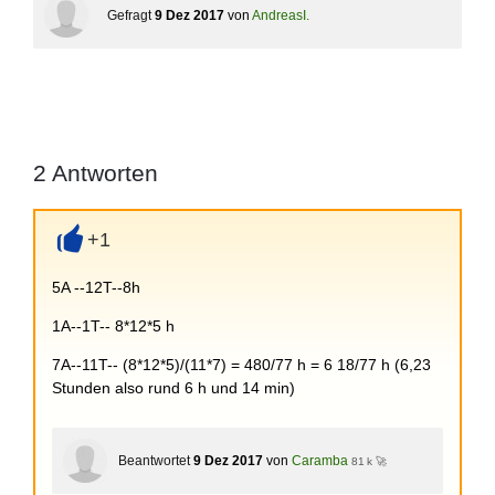
Gefragt
9 Dez 2017
von
AndreasI.
2
Antworten
+1
+
5A --12T--8h
1A--1T-- 8*12*5 h
7A--11T-- (8*12*5)/(11*7) = 480/77 h = 6 18/77 h (6,23
Stunden also rund 6 h und 14 min)
Beantwortet
9 Dez 2017
von
Caramba
81 k 🚀