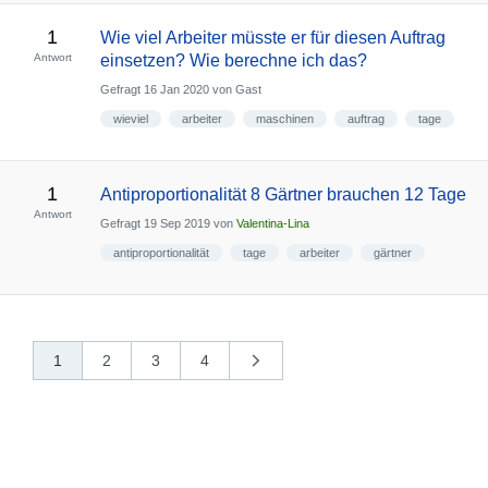
1
Wie viel Arbeiter müsste er für diesen Auftrag
Antwort
einsetzen? Wie berechne ich das?
Gefragt
16 Jan 2020
von
Gast
wieviel
arbeiter
maschinen
auftrag
tage
1
Antiproportionalität 8 Gärtner brauchen 12 Tage
Antwort
Gefragt
19 Sep 2019
von
Valentina-Lina
antiproportionalität
tage
arbeiter
gärtner
1
2
3
4
nächste
»