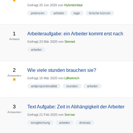
Gefragt
20 Jun 2020
von
Hybridorbital
potenzen
arbeiter
tage
brüche-kürzen
1
Arbeiteraufgabe: ein Arbeiter kommt erst nach
Antwort
Gefragt
23 Mär 2020
von
Simmel
arbeiter
2
Wie viele stunden brauchen sie?
Antworten
Gefragt
16 Mär 2020
von
Liliheinrich
antiproportionalität
stunden
arbeiter
3
Text Aufgabe: Zeit in Abhängigkeit der Arbeiter
Antworten
Gefragt
21 Feb 2020
von
Sorrow
textgleichung
arbeiter
dreisatz