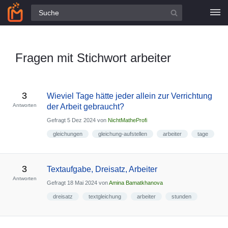
Alle Fragen
Fragen mit Stichwort arbeiter
3
Wieviel Tage hätte jeder allein zur Verrichtung
Antworten
der Arbeit gebraucht?
Gefragt
5 Dez 2024
von
NichtMatheProfi
gleichungen
gleichung-aufstellen
arbeiter
tage
3
Textaufgabe, Dreisatz, Arbeiter
Antworten
Gefragt
18 Mai 2024
von
Amina Bamatkhanova
dreisatz
textgleichung
arbeiter
stunden