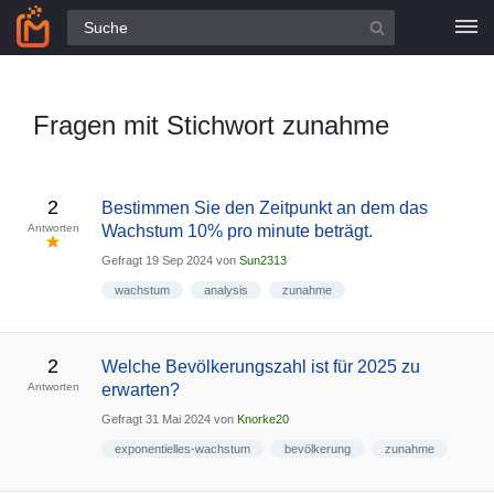
Alle Fragen
Fragen mit Stichwort zunahme
2
Bestimmen Sie den Zeitpunkt an dem das
Antworten
Wachstum 10% pro minute beträgt.
Gefragt
19 Sep 2024
von
Sun2313
wachstum
analysis
zunahme
2
Welche Bevölkerungszahl ist für 2025 zu
Antworten
erwarten?
Gefragt
31 Mai 2024
von
Knorke20
exponentielles-wachstum
bevölkerung
zunahme