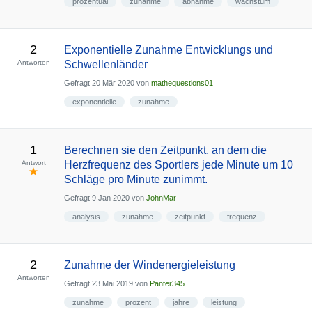
prozentual
zunahme
abnahme
wachstum
2
Exponentielle Zunahme Entwicklungs und
Antworten
Schwellenländer
Gefragt
20 Mär 2020
von
mathequestions01
exponentielle
zunahme
1
Berechnen sie den Zeitpunkt, an dem die
Antwort
Herzfrequenz des Sportlers jede Minute um 10
Schläge pro Minute zunimmt.
Gefragt
9 Jan 2020
von
JohnMar
analysis
zunahme
zeitpunkt
frequenz
2
Zunahme der Windenergieleistung
Antworten
Gefragt
23 Mai 2019
von
Panter345
zunahme
prozent
jahre
leistung