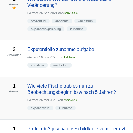
Antwort
Veränderung?
Gefragt
26 Sep 2021
von
Maxi3332
prozentual
abnahme
wachstum
exponentialgleichung
zunahme
3
Expotentielle zunahme aufgabe
Antworten
Gefragt
10 Jun 2021
von
Lilli.hmk
zunahme
wachstum
1
Wie viele Fische gab es nun zu
Antwort
Beobachtungsbeginn bzw nach 5 Jahren?
Gefragt
26 Mai 2021
von
misaki23
exponentielle
zunahme
1
Prüfe, ob Aljoscha die Schildkröte zum Tierarzt