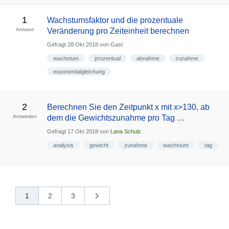
1
Wachstumsfaktor und die prozentuale
Antwort
Veränderung pro Zeiteinheit berechnen
Gefragt
28 Okt 2018
von
Gast
wachstum
prozentual
abnahme
zunahme
exponentialgleichung
2
Berechnen Sie den Zeitpunkt x mit x>130, ab
Antworten
dem die Gewichtszunahme pro Tag …
Gefragt
17 Okt 2018
von
Lana Schulz
analysis
gewicht
zunahme
wachstum
tag
1
2
3
nächste
»