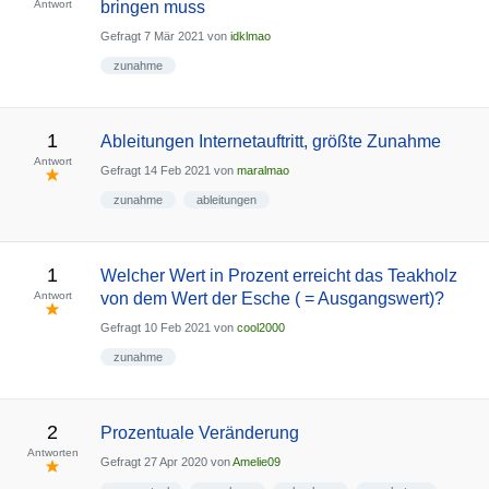
Antwort
bringen muss
Gefragt
7 Mär 2021
von
idklmao
zunahme
1
Ableitungen Internetauftritt, größte Zunahme
Antwort
Gefragt
14 Feb 2021
von
maralmao
zunahme
ableitungen
1
Welcher Wert in Prozent erreicht das Teakholz
Antwort
von dem Wert der Esche ( = Ausgangswert)?
Gefragt
10 Feb 2021
von
cool2000
zunahme
2
Prozentuale Veränderung
Antworten
Gefragt
27 Apr 2020
von
Amelie09