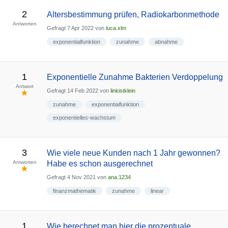
2
Altersbestimmung prüfen, Radiokarbonmethode
Antworten
Gefragt
7 Apr 2022
von
luca.xlm
exponentialfunktion
zunahme
abnahme
1
Exponentielle Zunahme Bakterien Verdoppelung
Antwort
Gefragt
14 Feb 2022
von
linkistklein
zunahme
exponentialfunktion
exponentielles-wachstum
3
Wie viele neue Kunden nach 1 Jahr gewonnen?
Antworten
Habe es schon ausgerechnet
Gefragt
4 Nov 2021
von
ana.1234
finanzmathematik
zunahme
linear
1
Wie berechnet man hier die prozentuale