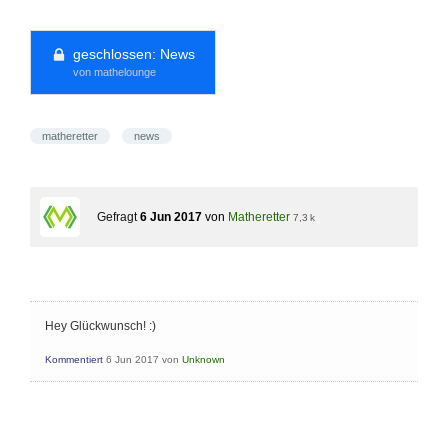
geschlossen:
News
von mathelounge
matheretter
news
Gefragt
6 Jun 2017
von
Matheretter
7,3 k
Hey Glückwunsch! :)
Kommentiert
6 Jun 2017
von
Unknown