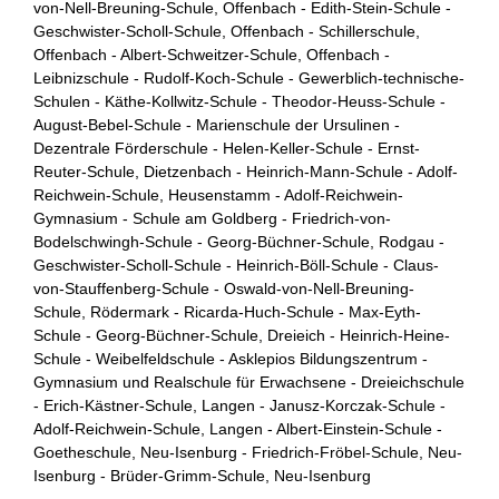
von-Nell-Breuning-Schule, Offenbach - Edith-Stein-Schule -
Geschwister-Scholl-Schule, Offenbach - Schillerschule,
Offenbach - Albert-Schweitzer-Schule, Offenbach -
Leibnizschule - Rudolf-Koch-Schule - Gewerblich-technische-
Schulen - Käthe-Kollwitz-Schule - Theodor-Heuss-Schule -
August-Bebel-Schule - Marienschule der Ursulinen -
Dezentrale Förderschule - Helen-Keller-Schule - Ernst-
Reuter-Schule, Dietzenbach - Heinrich-Mann-Schule - Adolf-
Reichwein-Schule, Heusenstamm - Adolf-Reichwein-
Gymnasium - Schule am Goldberg - Friedrich-von-
Bodelschwingh-Schule - Georg-Büchner-Schule, Rodgau -
Geschwister-Scholl-Schule - Heinrich-Böll-Schule - Claus-
von-Stauffenberg-Schule - Oswald-von-Nell-Breuning-
Schule, Rödermark - Ricarda-Huch-Schule - Max-Eyth-
Schule - Georg-Büchner-Schule, Dreieich - Heinrich-Heine-
Schule - Weibelfeldschule - Asklepios Bildungszentrum -
Gymnasium und Realschule für Erwachsene - Dreieichschule
- Erich-Kästner-Schule, Langen - Janusz-Korczak-Schule -
Adolf-Reichwein-Schule, Langen - Albert-Einstein-Schule -
Goetheschule, Neu-Isenburg - Friedrich-Fröbel-Schule, Neu-
Isenburg - Brüder-Grimm-Schule, Neu-Isenburg