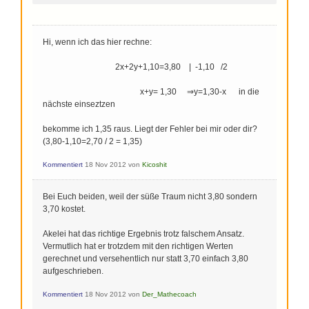
Hi, wenn ich das hier rechne:
2x+2y+1,10=3,80 | -1,10 /2
x+y= 1,30 ⇒y=1,30-x in die
nächste einseztzen
bekomme ich 1,35 raus. Liegt der Fehler bei mir oder dir?
(3,80-1,10=2,70 / 2 = 1,35)
Kommentiert
18 Nov 2012
von
Kicoshit
Bei Euch beiden, weil der süße Traum nicht 3,80 sondern
3,70 kostet.
Akelei hat das richtige Ergebnis trotz falschem Ansatz.
Vermutlich hat er trotzdem mit den richtigen Werten
gerechnet und versehentlich nur statt 3,70 einfach 3,80
aufgeschrieben.
Kommentiert
18 Nov 2012
von
Der_Mathecoach