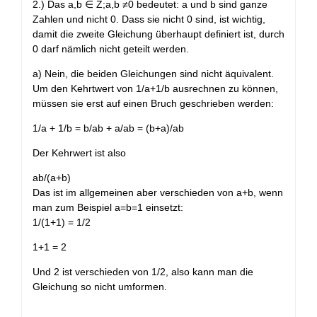
2.) Das a,b ∈ Z;a,b ≠0 bedeutet: a und b sind ganze
Zahlen und nicht 0. Dass sie nicht 0 sind, ist wichtig,
damit die zweite Gleichung überhaupt definiert ist, durch
0 darf nämlich nicht geteilt werden.
a) Nein, die beiden Gleichungen sind nicht äquivalent.
Um den Kehrtwert von 1/a+1/b ausrechnen zu können,
müssen sie erst auf einen Bruch geschrieben werden:
1/a + 1/b = b/ab + a/ab = (b+a)/ab
Der Kehrwert ist also
ab/(a+b)
Das ist im allgemeinen aber verschieden von a+b, wenn
man zum Beispiel a=b=1 einsetzt:
1/(1+1) = 1/2
1+1 = 2
Und 2 ist verschieden von 1/2, also kann man die
Gleichung so nicht umformen.