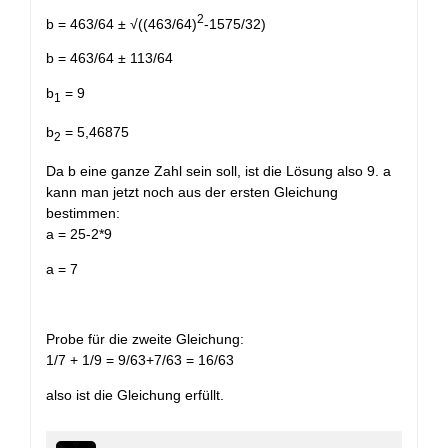
2
b = 463/64 ± √((463/64)
-1575/32)
b = 463/64 ± 113/64
b
= 9
1
b
= 5,46875
2
Da b eine ganze Zahl sein soll, ist die Lösung also 9. a
kann man jetzt noch aus der ersten Gleichung
bestimmen:
a = 25-2*9
a = 7
Probe für die zweite Gleichung:
1/7 + 1/9 = 9/63+7/63 = 16/63
also ist die Gleichung erfüllt.