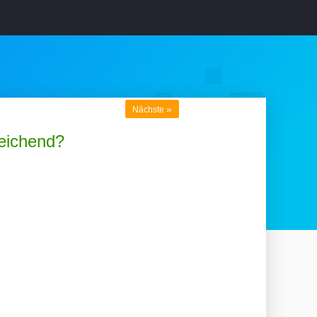
»
Nächste
reichend?