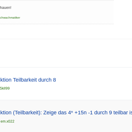
chauen!
chwachmatiker
ktion Teilbarkeit durch 8
Skll99
ktion (Teilbarkeit): Zeige das 4ⁿ +15n -1 durch 9 teilbar is
n
em.x022