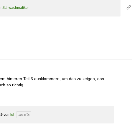
on
Schwachmatiker
 dem hinteren Teil 3 ausklammern, um das zu zeigen, das
ch so richtig.
19
von
lul
108 k 🚀