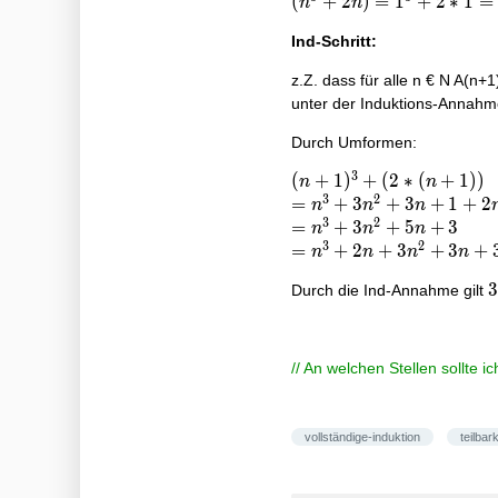
(n^3
(
+
2
)
=
1
+
2
∗
1
=
n
n
+
Ind-Schritt:
2n)
=
z.Z. dass für alle n € N A(n+1)
1^3
unter der Induktions-Annahm
+
2*1
Durch Umformen:
= 3
3
(n+1)^3
(
+
1
)
+
(
2
∗
(
+
1
)
)
n
n
3
2
+ (2*
=
=
+
3
+
3
+
1
+
2
n
n
n
3
2
(n+1))
n^3
=
=
+
3
+
5
+
3
n
n
n
3
2
+
n^3
=
=
+
2
+
3
+
3
+
n
n
n
n
3n^2
+
n^3
3
3
Durch die Ind-Annahme gilt
+ 3n
3n^2
+ 2n
+
+ 1
+ 5n
+
+ 2n
+ 3
3n^2
+ 2
+ 3n
// An welchen Stellen sollte 
+ 3
vollständige-induktion
teilbark