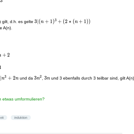
3
3
3 |
3
∣
(
+
1
)
+
(
2
∗
(
+
1
)
)
 gilt, d.h. es gelte
n
n
(n+1)^3
e A(n).
+ (2*
(n+1))
+
2
n
3
3
2
|n^3
∣
+
2
3n^2
3
3n
3
und da
,
und 3 ebenfalls durch 3 teilbar sind, gilt A(n)
n
n
n
n
 2n
ich etwas umformulieren?
eit
induktion