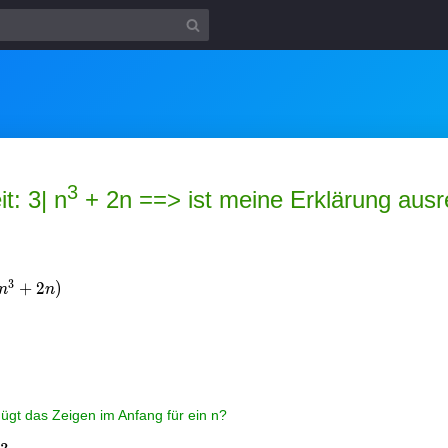
3
t: 3| n
+ 2n ==> ist meine Erklärung aus
3
+
2
)
n
n
^3
)
nügt das Zeigen im Anfang für ein n?