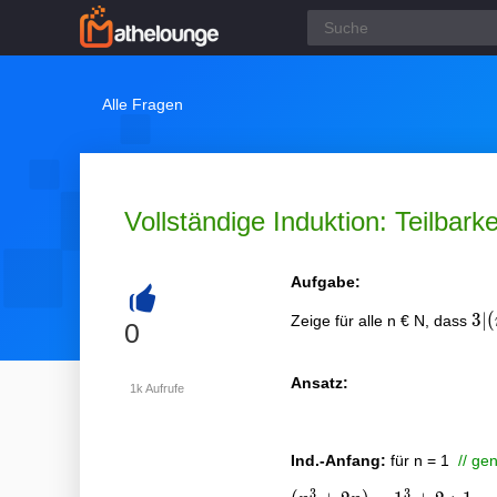
Alle Fragen
Vollständige Induktion: Teilbarkei
Aufgabe:
3 |
3
∣
(
Zeige für alle n € N, dass
+
0
(n
+
Ansatz:
2n
1k
Aufrufe
Ind.-Anfang:
für n = 1
// ge
3
3