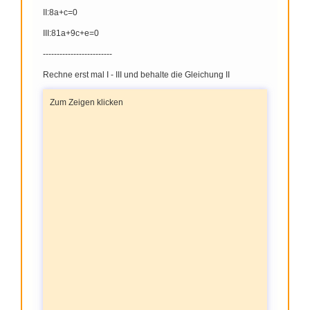
II:8a+c=0
III:81a+9c+e=0
-------------------------
Rechne erst mal I - III und behalte die Gleichung II