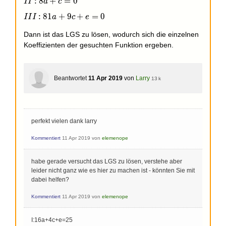
:
8
+
=
0
I
I
a
c
\\ II:
8a+c=0\\ III:
:
8
1
+
9
+
=
0
I
I
I
a
c
e
81a +9c+e=0
Dann ist das LGS zu lösen, wodurch sich die einzelnen
Koeffizienten der gesuchten Funktion ergeben.
Beantwortet
11 Apr 2019
von
Larry
13 k
perfekt vielen dank larry
Kommentiert
11 Apr 2019
von
elemenope
habe gerade versucht das LGS zu lösen, verstehe aber
leider nicht ganz wie es hier zu machen ist - könnten Sie mit
dabei helfen?
Kommentiert
11 Apr 2019
von
elemenope
I:16a+4c+e=25