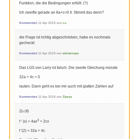
Funktion, die die Bedingungen erfüllt. (?)
Ich zweifle gerade an 8a+c=0 II. Stimmt das denn?
Kommentiert
11 Apr 2019
von
Lu
die Frage ist richtig abgeschrieben, habe es nochmals
gecheckt
Kommentiert
11 Apr 2019
von
elemenope
Das LGS von Larry ist falsch. Die zweite Gleichung müsste
32a + 4c = 0
lauten. Dann geht es bei mir auch mit glatten Zahlen auf
Kommentiert
11 Apr 2019
von
Σlyesa
Zu (II)
3
f ' (x) = 4ax
+ 2cx
f '(2) = 32a + 4c