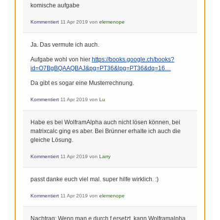
komische aufgabe
Kommentiert
11 Apr 2019
von
elemenope
Ja. Das vermute ich auch.
Aufgabe wohl von hier
https://books.google.ch/books?
id=O7BgBQAAQBAJ&pg=PT36&lpg=PT36&dq=16…
Da gibt es sogar eine Musterrechnung.
Kommentiert
11 Apr 2019
von
Lu
Habe es bei WolframAlpha auch nicht lösen können, bei
matrixcalc ging es aber. Bei Brünner erhalte ich auch die
gleiche Lösung.
Kommentiert
11 Apr 2019
von
Larry
passt danke euch viel mal. super hilfe wirklich. :)
Kommentiert
11 Apr 2019
von
elemenope
Nachtrag: Wenn man e durch f ersetzt, kann Wolframalpha