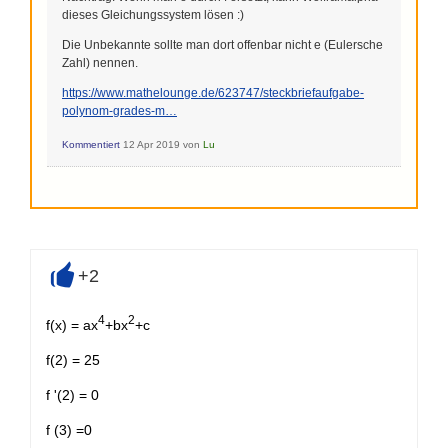
dieses Gleichungssystem lösen :)
Die Unbekannte sollte man dort offenbar nicht e (Eulersche
Zahl) nennen.
https://www.mathelounge.de/623747/steckbriefaufgabe-
polynom-grades-m…
Kommentiert
12 Apr 2019
von
Lu
+2
+
4
2
f(x) = ax
+bx
+c
f(2) = 25
f '(2) = 0
f (3) =0