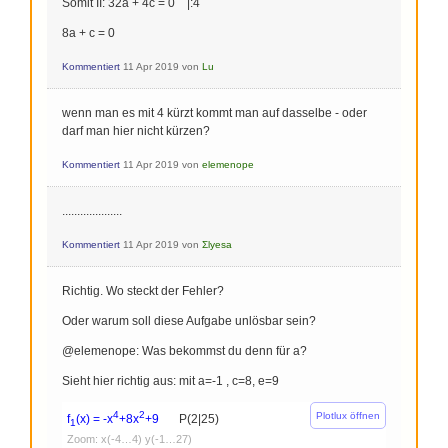
Somit II: 32a + 4c = 0 |:4
8a + c = 0
Kommentiert
11 Apr 2019
von
Lu
wenn man es mit 4 kürzt kommt man auf dasselbe - oder
darf man hier nicht kürzen?
Kommentiert
11 Apr 2019
von
elemenope
....................
Kommentiert
11 Apr 2019
von
Σlyesa
Richtig. Wo steckt der Fehler?
Oder warum soll diese Aufgabe unlösbar sein?
@elemenope: Was bekommst du denn für a?
Sieht hier richtig aus: mit a=-1 , c=8, e=9
4
2
Plotlux öffnen
f
(x) = -x
+8x
+9
P(2|25)
1
Zoom: x(-4…4) y(-1…27)