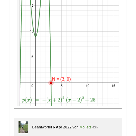
Beantwortet
6 Apr 2022
von
Moliets
43 k