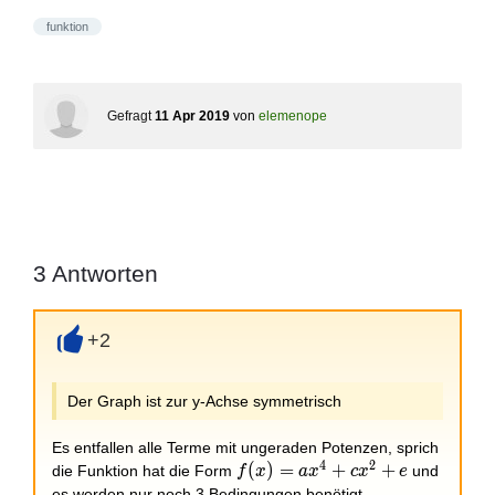
funktion
Gefragt
11 Apr 2019
von
elemenope
3
Antworten
+2
+
Der Graph ist zur y-Achse symmetrisch
Es entfallen alle Terme mit ungeraden Potenzen, sprich
4
2
f(x)=ax^4+cx^2+e
(
)
=
+
+
die Funktion hat die Form
und
f
x
a
x
c
x
e
es werden nur noch 3 Bedingungen benötigt.