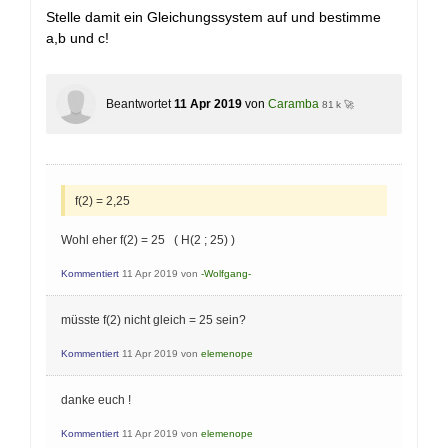
Stelle damit ein Gleichungssystem auf und bestimme
a,b und c!
Beantwortet
11 Apr 2019
von
Caramba
81 k 🚀
f(2) = 2,25
Wohl eher f(2) = 25 ( H(2 ; 25) )
Kommentiert
11 Apr 2019
von
-Wolfgang-
müsste f(2) nicht gleich = 25 sein?
Kommentiert
11 Apr 2019
von
elemenope
danke euch !
Kommentiert
11 Apr 2019
von
elemenope