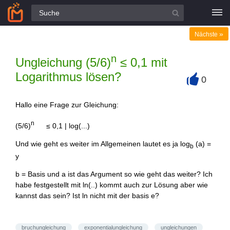
Alle Fragen
»
Nächste
n
Ungleichung (5/6)
≤ 0,1 mit
Logarithmus lösen?
0
+
Hallo eine Frage zur Gleichung:
n
(5/6)
≤ 0,1 | log(...)
Und wie geht es weiter im Allgemeinen lautet es ja log
(a) =
b
y
b = Basis und a ist das Argument so wie geht das weiter? Ich
habe festgestellt mit ln(..) kommt auch zur Lösung aber wie
kannst das sein? Ist ln nicht mit der basis e?
bruchungleichung
exponentialungleichung
ungleichungen