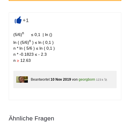
+1
+
n
(5/6)
≤ 0,1 | ln ()
n
ln ( (5/6)
) ≤ ln ( 0,1 )
n * ln ( 5/6 ) ≤ ln ( 0,1 )
n * -0.1823 ≤ - 2.3
n
≥
12.63
Beantwortet
10 Nov 2019
von
georgborn
123 k 🚀
Ähnliche Fragen