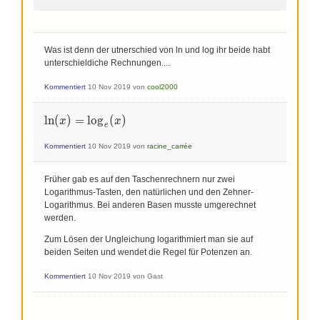
Was ist denn der utnerschied von ln und log ihr beide habt
unterschieldiche Rechnungen....
Kommentiert
10 Nov 2019
von
cool2000
\ln(x)=\log_e(x)
l
n
(
)
=
l
o
g
(
)
x
x
e
Kommentiert
10 Nov 2019
von
racine_carrée
Früher gab es auf den Taschenrechnern nur zwei
Logarithmus-Tasten, den natürlichen und den Zehner-
Logarithmus. Bei anderen Basen musste umgerechnet
werden.
Zum Lösen der Ungleichung logarithmiert man sie auf
beiden Seiten und wendet die Regel für Potenzen an.
Kommentiert
10 Nov 2019
von
Gast