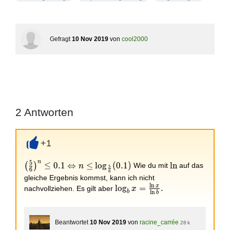
Gefragt
10 Nov 2019
von
cool2000
2
Antworten
+1
+
n
5
\left(\frac{5}
\ln
≤
0
.
1
⇔
≤
l
o
g
(
0
.
1
)
l
n
(
)
Wie du mit
auf das
n
5
6
6
{6}\right)^n\leq
gleiche Ergebnis kommst, kann ich nicht
0.1
l
n
x
\log_b x
l
o
g
=
.
nachvollziehen. Es gilt aber
x
l
n
b
b
\Leftrightarrow
=
n\leq
\frac{\ln
\log_{\frac{5}
x}{\ln
Beantwortet
10 Nov 2019
von
racine_carrée
28 k
{6}}(0.1)
b}.