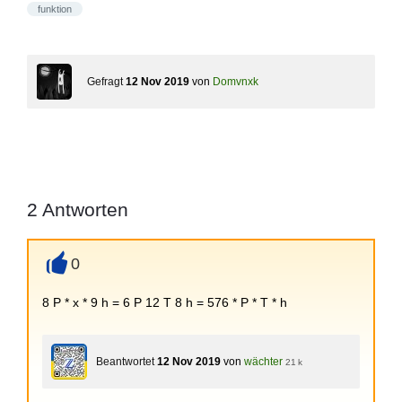
funktion
Gefragt
12 Nov 2019
von
Domvnxk
2
Antworten
0
+
8 P * x * 9 h = 6 P 12 T 8 h = 576 * P * T * h
Beantwortet
12 Nov 2019
von
wächter
21 k