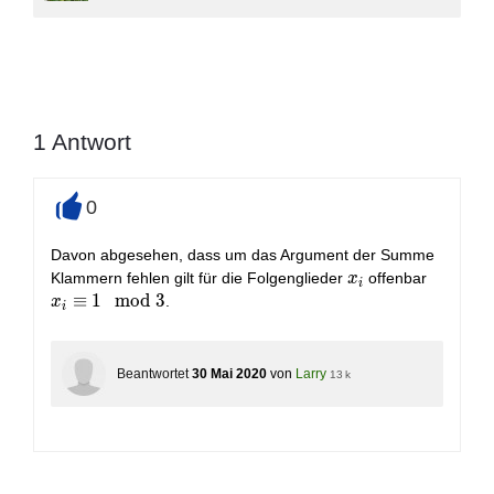
1
Antwort
0
+
Davon abgesehen, dass um das Argument der Summe
x_i
x_i
Klammern fehlen gilt für die Folgenglieder
offenbar
x
i
\equiv
≡
1
m
o
d
3
.
x
i
1
\mod
3
Beantwortet
30 Mai 2020
von
Larry
13 k