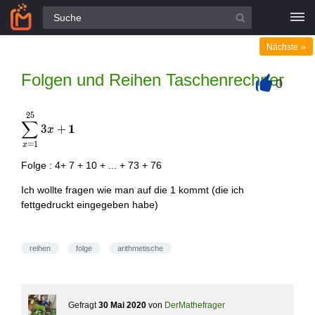
Alle Fragen
»
Nächste
Folgen und Reihen Taschenrechner
0
+
2
5
\displaystyle\sum\limits_{x=1}^{25}
∑
1
3
+
x
{3x+\mathbf{1}}
=
1
x
Folge : 4+ 7 + 10 + ... + 73 + 76
Ich wollte fragen wie man auf die 1 kommt (die ich
fettgedruckt eingegeben habe)
reihen
folge
arithmetische
Gefragt
30 Mai 2020
von
DerMathefrager