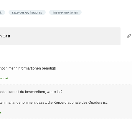
it
satz-des-pythagoras
lineare-funktionen
on
Gast
noch mehr Informartionen benötigt!
imonai
 oder kannst du beschreiben, was x ist?
ten mal angenommen, dass x die Körperdiagonale des Quaders ist.
u