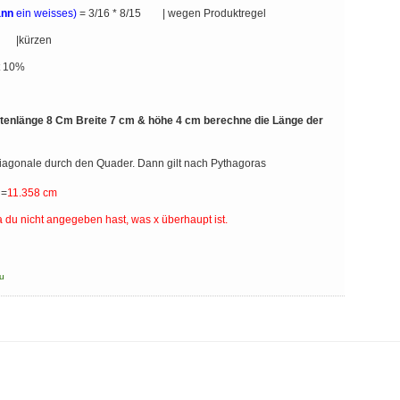
ann
ein weisses)
= 3/16 * 8/15 | wegen Produktregel
 |kürzen
t 10%
eitenlänge 8 Cm Breite 7 cm & höhe 4 cm berechne die Länge der
iagonale durch den Quader. Dann gilt nach Pythagoras
 =
11.358 cm
da du nicht angegeben hast, was x überhaupt ist.
u