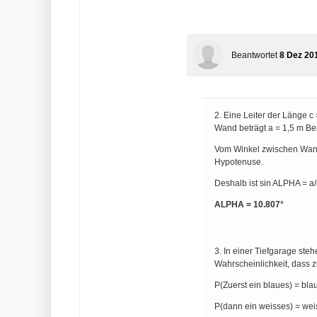
Beantwortet
8 Dez 20
2. Eine Leiter der Länge 
Wand beträgt a = 1,5 m Be
Vom Winkel zwischen Wand 
Hypotenuse.
Deshalb ist sin ALPH
ALPHA = 10.807°
3. In einer Tiefgarage ste
Wahrscheinlichkeit, dass z
P(Zuerst ein blaues) = blau
P(dann ein weisses) = weis