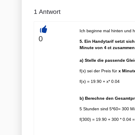
1
Antwort
Ich beginne mal hinten und ho
+
0
5. Ein Handytarif setzt si
Minute von 4 ct zusammen
a) Stelle die passende Gle
f(x) sei der Preis für
x Minut
f(x) = 19.90 + x* 0.04
b) Berechne den Gesamtpre
5 Stunden sind 5*60= 300 M
f(300) = 19.90 + 300 * 0.04 