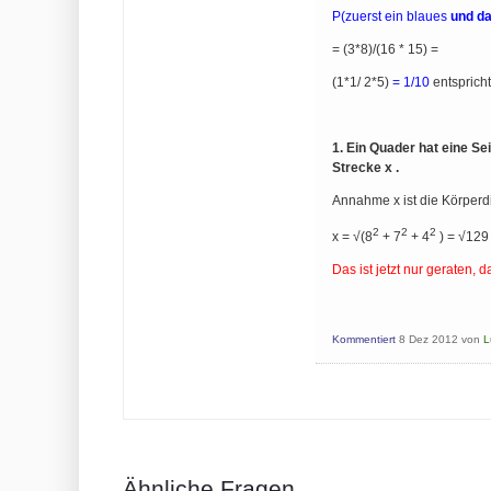
P(zuerst ein blaues
und d
= (3*8)/(16 * 15) =
(1*1/ 2*5)
= 1/10
entsprich
1. Ein Quader hat eine S
Strecke x .
Annahme x ist die Körperd
2
2
2
x = √(8
+ 7
+ 4
) = √129
Das ist jetzt nur geraten, 
Kommentiert
8 Dez 2012
von
L
Ähnliche Fragen