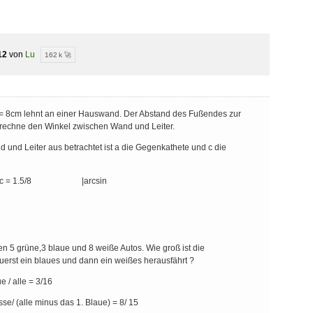
12
von
Lu
162 k 🚀
c = 8cm lehnt an einer Hauswand. Der Abstand des Fußendes zur
rechne den Winkel zwischen Wand und Leiter.
und Leiter aus betrachtet ist a die Gegenkathete und c die
A = a/c = 1.5/8 |arcsin
hen 5 grüne,3 blaue und 8 weiße Autos. Wie groß ist die
uerst ein blaues und dann ein weißes herausfährt ?
e / alle = 3/16
se/ (alle minus das 1. Blaue) = 8/ 15