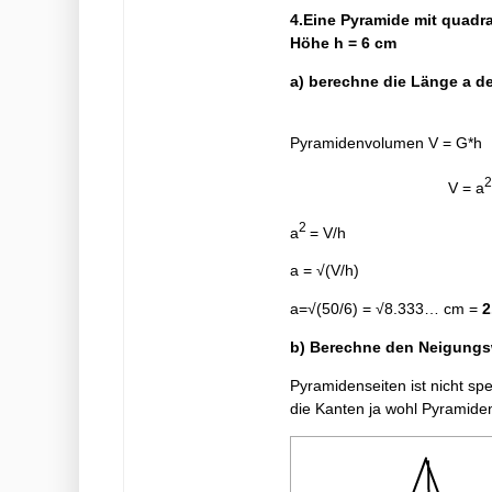
4.Eine Pyramide mit quadr
Höhe h = 6 cm
a) berechne die Länge a d
Pyramidenvolumen V = 
2
V = a
2
a
= V/h
a = √(V/h)
a=√(50/6) = √8.333… cm =
2
b) Berechne den Neigungsw
Pyramidenseiten ist nicht spe
die Kanten ja wohl Pyramide