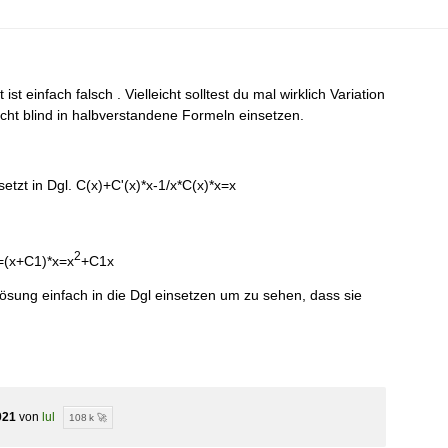
st einfach falsch . Vielleicht solltest du mal wirklich Variation
cht blind in halbverstandene Formeln einsetzen.
etzt in Dgl. C(x)+C'(x)*x-1/x*C(x)*x=x
2
=(x+C1)*x=x
+C1x
Lösung einfach in die Dgl einsetzen um zu sehen, dass sie
021
von
lul
108 k 🚀