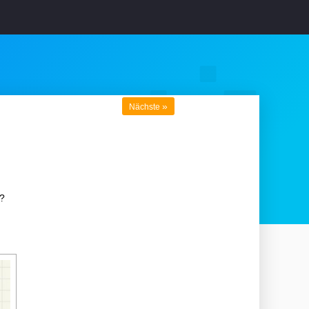
»
Nächste
t?