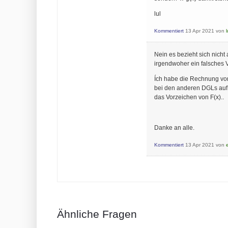
lul
Kommentiert
13 Apr 2021
von
l
Nein es bezieht sich nicht
irgendwoher ein falsches V
Ích habe die Rechnung vo
bei den anderen DGLs auf 
das Vorzeichen von F(x)..
Danke an alle.
Kommentiert
13 Apr 2021
von
Ähnliche Fragen