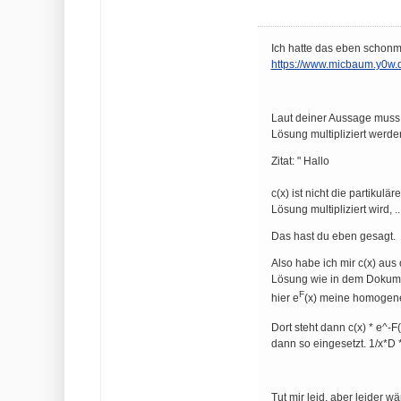
Ich hatte das eben schonma
https://www.micbaum.y0w
Laut deiner Aussage muss 
Lösung multipliziert werde
Zitat: " Hallo
c(x) ist nicht die partiku
Lösung multipliziert wird, ..
Das hast du eben gesagt.
Also habe ich mir c(x) 
Lösung wie in dem Dokument
F
hier e
(x) meine homogen
Dort steht dann c(x) * e^-F
dann so eingesetzt. 1/x*D *
Tut mir leid, aber leider w