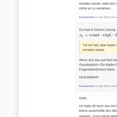
erhalten würde, statt mich
mühe es zu verstehen...
Kommentiert
12 Apr 2021
von
Du hast in Deiner Lösung
z_h=\text{const}
=
const
⋅
e
x
p
(
−
z
h
\cdot \exp(-F(x))
Tut mir leid, aber leide
erhalten würde,
Wenn sich das auf mich be
Grundsätzlich: Ein Mathe-
Fragesteller(innen) leben.
Gruß Mathhilf
Kommentiert
13 Apr 2021
von
Hallo
ich habe dir doch das mit C
kleine ausschnitte des ziti
sondern x*g(x) damit steht 