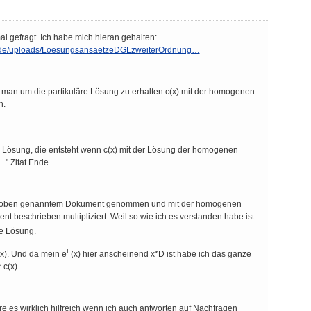
l gefragt. Ich habe mich hieran gehalten:
.de/uploads/LoesungsansaetzeDGLzweiterOrdnung…
man um die partikuläre Lösung zu erhalten c(x) mit der homogenen
n.
läre Lösung, die entsteht wenn c(x) mit der Lösung der homogenen
.. " Zitat Ende
aus oben genanntem Dokument genommen und mit der homogenen
 beschrieben multipliziert. Weil so wie ich es verstanden habe ist
e Lösung.
F
(x). Und da mein e
(x) hier anscheinend x*D ist habe ich das ganze
 c(x)
äre es wirklich hilfreich wenn ich auch antworten auf Nachfragen