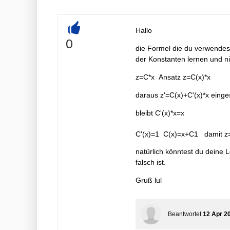
Hallo
+
0
die Formel die du verwendest i
der Konstanten lernen und ni
z=C*x Ansatz z=C(x)*x
daraus z'=C(x)+C'(x)*x einges
bleibt C'(x)*x=x
C'(x)=1 C(x)=x+C1 damit z
natürlich könntest du deine 
falsch ist.
Gruß lul
Beantwortet
12 Apr 2