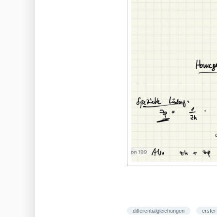
differentialgleichungen
erste