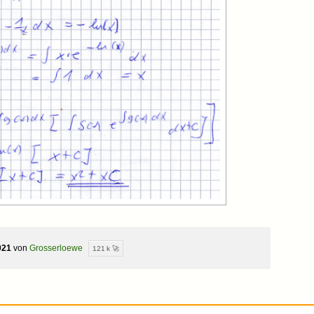
021
von
Grosserloewe
121 k 🚀