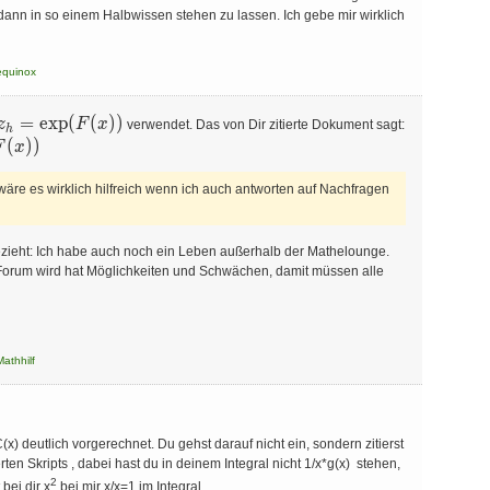
 dann in so einem Halbwissen stehen zu lassen. Ich gebe mir wirklich
equinox
z_h=\exp(F(x))
=
e
x
p
(
(
)
)
z
F
x
verwendet. Das von Dir zitierte Dokument sagt:
h
(
)
)
F
x
r wäre es wirklich hilfreich wenn ich auch antworten auf Nachfragen
zieht: Ich habe auch noch ein Leben außerhalb der Mathelounge.
Forum wird hat Möglichkeiten und Schwächen, damit müssen alle
Mathhilf
(x) deutlich vorgerechnet. Du gehst darauf nicht ein, sondern zitierst
erten Skripts , dabei hast du in deinem Integral nicht 1/x*g(x) stehen,
2
bei dir x
bei mir x/x=1 im Integral.