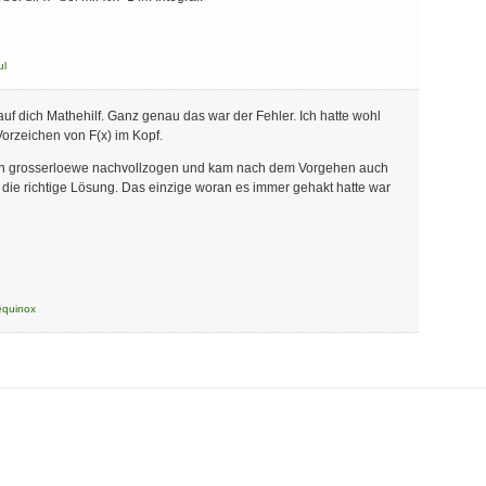
ul
 auf dich Mathehilf. Ganz genau das war der Fehler. Ich hatte wohl
orzeichen von F(x) im Kopf.
n grosserloewe nachvollzogen und kam nach dem Vorgehen auch
die richtige Lösung. Das einzige woran es immer gehakt hatte war
equinox