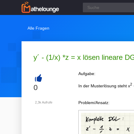
Alle Fragen
y´ - (1/x) *z = x lösen lineare 
Aufgabe:
+
2
0
In der Musterlösung steht x
Problem/Ansatz:
2,3k
Aufrufe