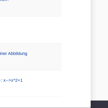
einer Abbildung
R+: x-->x^2+1