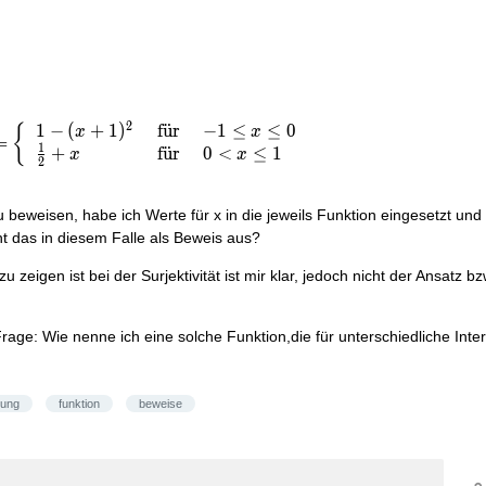
2
1
−
(
+
1
)
f
u
¨
r
−
1
≤
≤
0
{
x
x
=
1
+
f
u
¨
r
0
<
≤
1
x
x
2
zu beweisen, habe ich Werte für x in die jeweils Funktion eingesetzt und
 das in diesem Falle als Beweis aus?
 zeigen ist bei der Surjektivität ist mir klar, jedoch nicht der Ansatz 
rage: Wie nenne ich eine solche Funktion,die für unterschiedliche Interva
dung
funktion
beweise