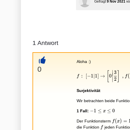
Gefragt
9 Nov 2021
v
1
Antwort
Aloha :)
+
0
∣
f\colon[-1|1]\to\left[0
3
[
]
∣
∣
:
[
−
1
∣
1
]
→
0
,
(
f
f
∣
2
∣
Surjektivität
Wir betrachten beide Funkti
-1\le
−
1
≤
≤
0
1 Fall:
x
x\le
f(x)=1-
(
)
=
Der Funktionsterm
f
x
0
(x+1)^
f
die Funktion
jeden Funktio
f