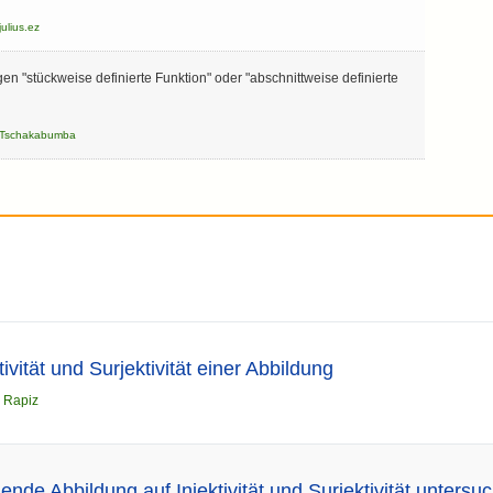
julius.ez
n "stückweise definierte Funktion" oder "abschnittweise definierte
Tschakabumba
ivität und Surjektivität einer Abbildung
n
Rapiz
ende Abbildung auf Injektivität und Surjektivität untersu