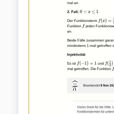
mal an.
0<x\le1
0
<
≤
1
2. Fall:
x
f(x)=\f
(
)
=
Der Funktionsterm
f
x
f
Funktion
jeden Funktionsw
f
an.
Beide Fälle zusammen garan
mindestens 1-mal getroffen wi
Injektivität
1
f(-1)=1
(
−
1
)
=
1
f(\f
(
)
Es ist
und
f
f
2
f
mal getroffen. Die Funktion
Beantwortet
9 Nov 20
Vielen Dank für die Hilfe
Funktionstermen für unters