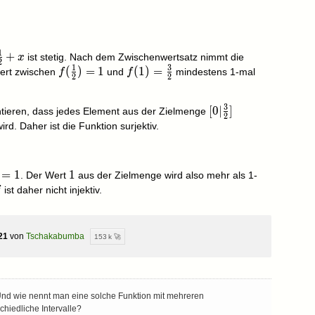
1
rac12+x
+
ist stetig. Nach dem Zwischenwertsatz nimmt die
x
2
1
3
f(\frac12)=1
(
)
=
1
f(1)=\frac32
(
1
)
=
ert zwischen
und
mindestens 1-mal
f
f
2
2
3
[0|\frac32]
[
0
∣
]
tieren, dass jedes Element aus der Zielmenge
2
rd. Daher ist die Funktion surjektiv.
rac12)=1
=
1
1
1
. Der Wert
aus der Zielmenge wird also mehr als 1-
ist daher nicht injektiv.
f
21
von
Tschakabumba
153 k 🚀
. Und wie nennt man eine solche Funktion mit mehreren
chiedliche Intervalle?