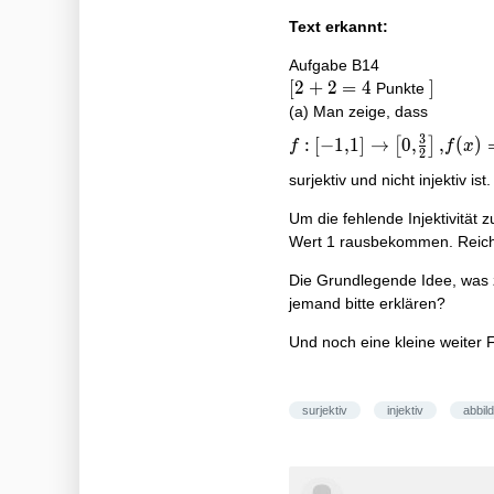
Text erkannt:
Aufgabe B14
[2+2=4
[
2
+
2
=
4
]
]
Punkte
(a) Man zeige, dass
f:[-1,1]
3
:
[
−
1
,
1
]
→
0
,
,
(
)
[
]
f
f
x
2
\rightarrow\left[0,
\frac{3}
surjektiv und nicht injektiv ist.
{2}\right],
Um die fehlende Injektivität 
f(x)=\left\
Wert 1 rausbekommen. Reicht
{\begin{array}
{lll} 1-(x+1)^{2}
Die Grundlegende Idee, was zu
& \text { für } & -1
jemand bitte erklären?
\leq x \leq 0 \\
\frac{1}{2}+x &
Und noch eine kleine weiter F
\text { für } & 0<x
\leq 1
\end{array}\right.
surjektiv
injektiv
abbil