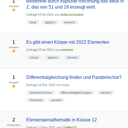
1
Bestimme durch explizite Rechnung das Ideal in
Antwort
ℤ, das von 51 und 18 erzeugt wird.
Gefragt
8 Feb 2022
von
einfacherstudent
ideal
algebra
element
1
Es gibt einen Körper mit 2022 Elementen
Antwort
Gefragt
8 Feb 2022
von
someone
körper
algebra
element
1
Differentialgleichung finden und Parabelschar?
Antwort
Gefragt
14 Dez 2021
von
Gast
funktionenschar
differentialgleichungen
element
elemente
parabel
2
Elementarmathematik in Klasse 12
Antworten
Gefragt
17 Nov 2021
von
Chelling73