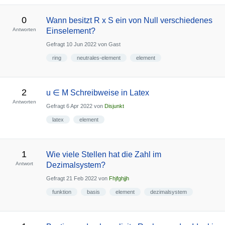
0
Wann besitzt R x S ein von Null verschiedenes
Antworten
Einselement?
Gefragt
10 Jun 2022
von
Gast
ring
neutrales-element
element
2
u ∈ M Schreibweise in Latex
Antworten
Gefragt
6 Apr 2022
von
Disjunkt
latex
element
1
Wie viele Stellen hat die Zahl im
Antwort
Dezimalsystem?
Gefragt
21 Feb 2022
von
Fhjfghjjh
funktion
basis
element
dezimalsystem