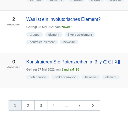
2
Was ist ein involutorisches Element?
Antworten
Gefragt
28 Mai 2021
von
zowezf
gruppe
element
inverses-element
neutrales-element
beweise
0
Konstruieren Sie Potenzreihen α, β, γ ∈ ℂ [[X]]
Antworten
Gefragt
27 Mai 2021
von
SandraM_98
potenzreihe
umkehrfunktion
beweise
element
1
2
3
4
...
7
nächste
»