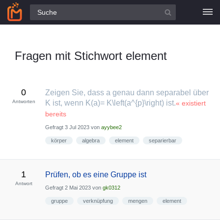
Alle Fragen
Fragen mit Stichwort element
0
Zeigen Sie, dass a genau dann separabel über
Antworten
K ist, wenn K(a)= K\left(a^{p}\right) ist.
« existiert
bereits
Gefragt
3 Jul 2023
von
ayybee2
körper
algebra
element
separierbar
1
Prüfen, ob es eine Gruppe ist
Antwort
Gefragt
2 Mai 2023
von
gk0312
gruppe
verknüpfung
mengen
element