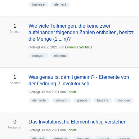
beweise
element
1
Wie viele Teilmengen, die keine zwei
Antwort
aufeinander folgenden Zahlen enthalten, besitzt
die Menge {1,...,n}?
Gefragt
4 Aug 2021
von
LernenIstWichtig1
mengen
element
1
Was genau ist damit gemeint? - Elemente von
Antwort
der Ordnung 2 involutorisch
Gefragt
30 Mai 2021
von
Jacob1
elemente
element
gruppe
begriffe
mengen
0
Das Involutorische Element richtig verstehen
Antworten
Gefragt
30 Mai 2021
von
Jacob1
element
elemente
mengen
gruppe
gruppen