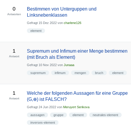
0
Bestimmen von Unterguppen und
Antworten
Linksnebenklassen
Gefragt
15 Dez 2022
von
charlene126
element
1
Supremum und Infimum einer Menge bestimmen
Antwort
(mit Bruch als Element)
Gefragt
10 Nov 2022
von
Junaaa
supremum
infimum
mengen
bruch
element
1
Welche der folgenden Aussagen für eine Gruppe
Antwort
(G,⊕) ist FALSCH?
Gefragt
24 Jun 2022
von
Meruyert Serikova
aussagen
gruppe
element
neutrales-element
inverses-element