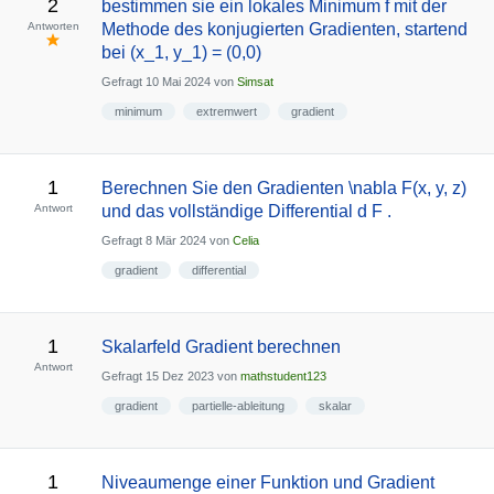
2
bestimmen sie ein lokales Minimum f mit der
Antworten
Methode des konjugierten Gradienten, startend
bei (x_1, y_1) = (0,0)
Gefragt
10 Mai 2024
von
Simsat
minimum
extremwert
gradient
1
Berechnen Sie den Gradienten \nabla F(x, y, z)
Antwort
und das vollständige Differential d F .
Gefragt
8 Mär 2024
von
Celia
gradient
differential
1
Skalarfeld Gradient berechnen
Antwort
Gefragt
15 Dez 2023
von
mathstudent123
gradient
partielle-ableitung
skalar
1
Niveaumenge einer Funktion und Gradient