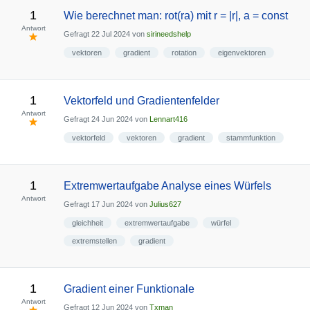
1
Wie berechnet man: rot(ra) mit r = |r|, a = const
Antwort
Gefragt
22 Jul 2024
von
sirineedshelp
vektoren
gradient
rotation
eigenvektoren
1
Vektorfeld und Gradientenfelder
Antwort
Gefragt
24 Jun 2024
von
Lennart416
vektorfeld
vektoren
gradient
stammfunktion
1
Extremwertaufgabe Analyse eines Würfels
Antwort
Gefragt
17 Jun 2024
von
Julius627
gleichheit
extremwertaufgabe
würfel
extremstellen
gradient
1
Gradient einer Funktionale
Antwort
Gefragt
12 Jun 2024
von
Txman