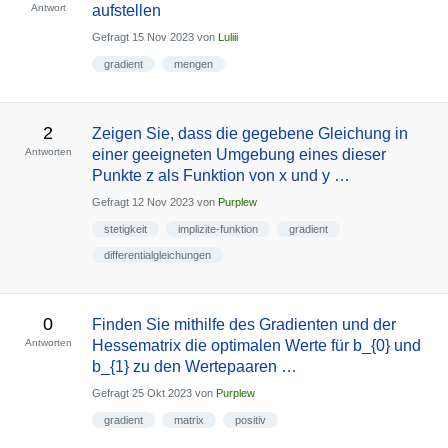
Antwort
aufstellen
Gefragt
15 Nov 2023
von
Luliii
gradient
mengen
2
Zeigen Sie, dass die gegebene Gleichung in
Antworten
einer geeigneten Umgebung eines dieser
Punkte z als Funktion von x und y …
Gefragt
12 Nov 2023
von
Purplew
stetigkeit
implizite-funktion
gradient
differentialgleichungen
0
Finden Sie mithilfe des Gradienten und der
Antworten
Hessematrix die optimalen Werte für b_{0} und
b_{1} zu den Wertepaaren …
Gefragt
25 Okt 2023
von
Purplew
gradient
matrix
positiv