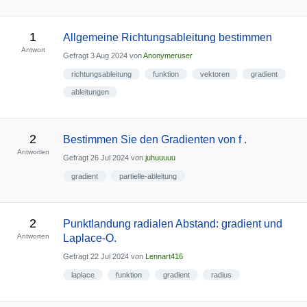
1
Allgemeine Richtungsableitung bestimmen
Antwort
Gefragt
3 Aug 2024
von
Anonymeruser
richtungsableitung
funktion
vektoren
gradient
ableitungen
2
Bestimmen Sie den Gradienten von f .
Antworten
Gefragt
26 Jul 2024
von
juhuuuuu
gradient
partielle-ableitung
2
Punktlandung radialen Abstand: gradient und
Antworten
Laplace-O.
Gefragt
22 Jul 2024
von
Lennart416
laplace
funktion
gradient
radius