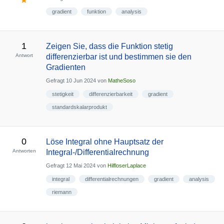
gradient
funktion
analysis
1
Zeigen Sie, dass die Funktion stetig
Antwort
differenzierbar ist und bestimmen sie den
Gradienten
Gefragt
10 Jun 2024
von
MatheSoso
stetigkeit
differenzierbarkeit
gradient
standardskalarprodukt
0
Löse Integral ohne Hauptsatz der
Antworten
Integral-/Differentialrechnung
Gefragt
12 Mai 2024
von
HilfloserLaplace
integral
differentialrechnungen
gradient
analysis
riemann