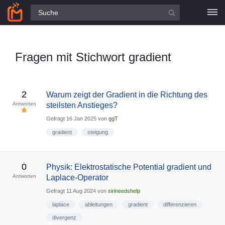
Alle Fragen
Fragen mit Stichwort gradient
2
Warum zeigt der Gradient in die Richtung des
Antworten
steilsten Anstieges?
Gefragt
16 Jan 2025
von
ggT
gradient
steigung
0
Physik: Elektrostatische Potential gradient und
Antworten
Laplace-Operator
Gefragt
11 Aug 2024
von
sirineedshelp
laplace
ableitungen
gradient
differenzieren
divergenz