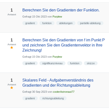
1
Berechnen Sie den Gradienten der Funktion.
Antwort
Gefragt
15 Okt 2023
von
Purplew
gradient
funktion
ableitungen
partielle-ableitung
1
Berechnen Sie den Gradienten von f im Punkt P
Antwort
und zeichnen Sie den Gradientenvektor in Ihre
Zeichnung!
Gefragt
15 Okt 2023
von
Purplew
gradient
signifikanzniveau
funktion
skizze
1
Skalares Feld - Aufgabenverständnis des
Antwort
Gradienten und der Richtungsableitung
Gefragt
30 Sep 2023
von
coolerAstronaut77
gradient
richtungsableitung