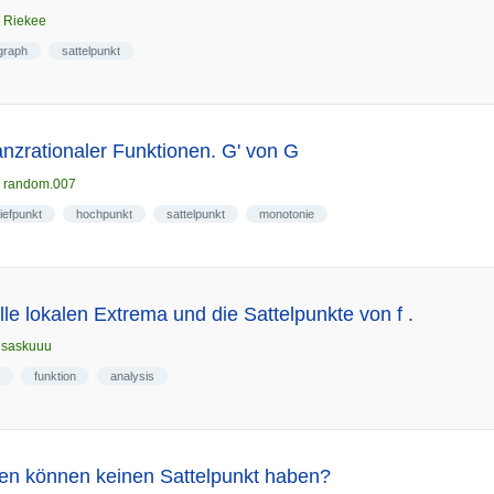
n
Riekee
graph
sattelpunkt
nzrationaler Funktionen. G' von G
n
random.007
tiefpunkt
hochpunkt
sattelpunkt
monotonie
le lokalen Extrema und die Sattelpunkte von f .
n
saskuuu
funktion
analysis
en können keinen Sattelpunkt haben?