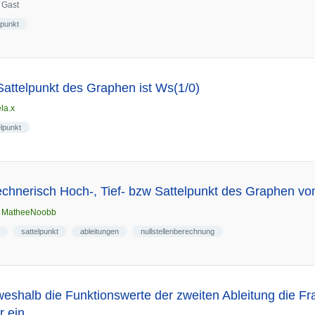
n
Gast
lpunkt
Sattelpunkt des Graphen ist Ws(1/0)
ela.x
elpunkt
chnerisch Hoch-, Tief- bzw Sattelpunkt des Graphen von
n
MatheeNoobb
sattelpunkt
ableitungen
nullstellenberechnung
eshalb die Funktionswerte der zweiten Ableitung die Fr
r ein …