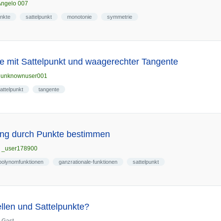
Angelo 007
nkte
sattelpunkt
monotonie
symmetrie
e mit Sattelpunkt und waagerechter Tangente
n
unknownuser001
attelpunkt
tangente
ung durch Punkte bestimmen
n
_user178900
polynomfunktionen
ganzrationale-funktionen
sattelpunkt
llen und Sattelpunkte?