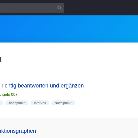
t
richtig beantworten und ergänzen
Angelo 007
hochpunkt
intervall
sattelpunkt
nktionsgraphen