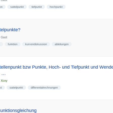
n
Gast
ion
sattelpunkt
tiefpunkt
hochpunkt
telpunkte?
n
Gast
funktion
kurvendiskussion
ableitungen
stellenpunkt bzw Punkte, Hoch- und Tiefpunkt und Wende
e …
n
Xcvy
kt
sattelpunkt
differentialrechnungen
unktionsgleichung