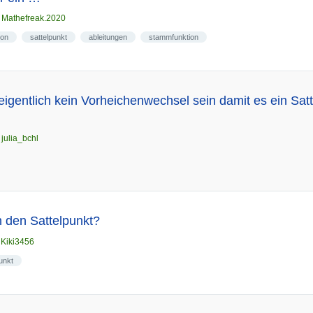
n
Mathefreak.2020
ion
sattelpunkt
ableitungen
stammfunktion
eigentlich kein Vorheichenwechsel sein damit es ein Satt
n
julia_bchl
 den Sattelpunkt?
n
Kiki3456
unkt