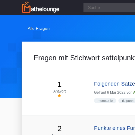
Alle Fragen
Fragen mit Stichwort sattelpunk
1
Folgenden Sätze 
Antwort
Gefragt
6 Mär 2022
von
monotonie
tiefpunkt
2
Punkte eines Fu