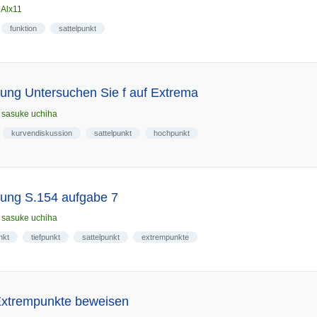
n
Alx11
funktion
sattelpunkt
ung Untersuchen Sie f auf Extrema
n
sasuke uchiha
kurvendiskussion
sattelpunkt
hochpunkt
ung S.154 aufgabe 7
n
sasuke uchiha
nkt
tiefpunkt
sattelpunkt
extrempunkte
 Extrempunkte beweisen