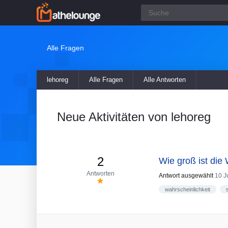
Alle Fragen
lehoreg
Alle Fragen
Alle Antworten
Neue Aktivitäten von lehoreg
2
Wie groß ist die
Antworten
Antwort ausgewählt
10 J
wahrscheinlichkeit