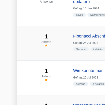
updaten)
Antworten
Gefragt
16 Jan 2024
bayes
wahrscheinli
1
Fibonacci Absch
Antwort
Gefragt
24 Jul 2023
fibonacci
induktion
1
Wie könnte man d
Antwort
Gefragt
20 Jul 2023
beweise
o-notation