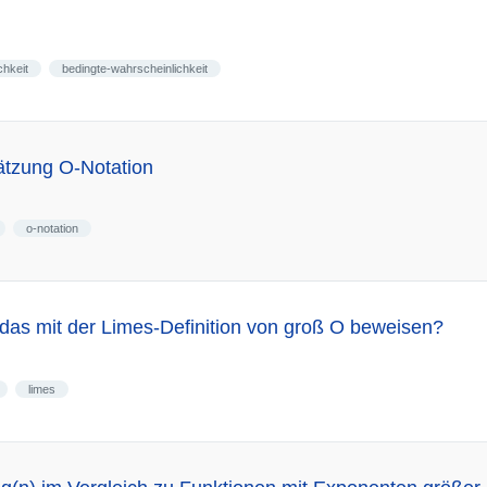
chkeit
bedingte-wahrscheinlichkeit
ätzung O-Notation
o-notation
as mit der Limes-Definition von groß O beweisen?
limes