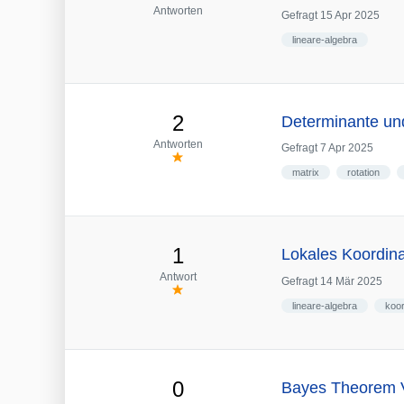
Antworten
Gefragt
15 Apr 2025
lineare-algebra
2
Determinante un
Antworten
Gefragt
7 Apr 2025
matrix
rotation
1
Lokales Koordin
Antwort
Gefragt
14 Mär 2025
lineare-algebra
koo
0
Bayes Theorem Ve