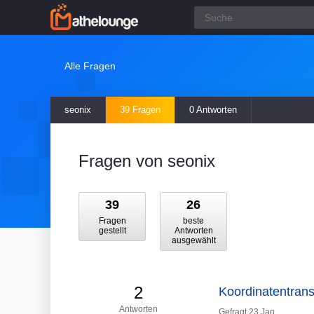
Alle Fragen
seonix
39 Fragen
0 Antworten
Fragen von seonix
39
26
Fragen
beste
gestellt
Antworten
ausgewählt
2
Koordinatentrans
Antworten
Gefragt
23 Jan