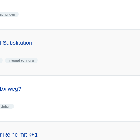
leichungen
l Substitution
integralrechnung
 1/x weg?
titution
r Reihe mit k+1