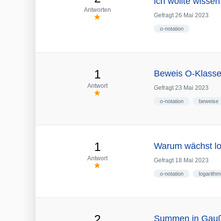
ich wollte wissen
Antworten
Gefragt
26 Mai 2023
o-notation
1
Beweis O-Klasse
Antwort
Gefragt
23 Mai 2023
o-notation
beweise
1
Warum wächst log
Antwort
Gefragt
18 Mai 2023
o-notation
logarith
2
Summen in Gauß