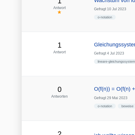
1
Wachstum von log
Antwort
Gefragt
10 Jul 2023
o-notation
1
Gleichungssyste
Antwort
Gefragt
4 Jul 2023
lineare-gleichungssyste
0
O(f(n)) = O(f(n) 
Antworten
Gefragt
29 Mai 2023
o-notation
beweise
2