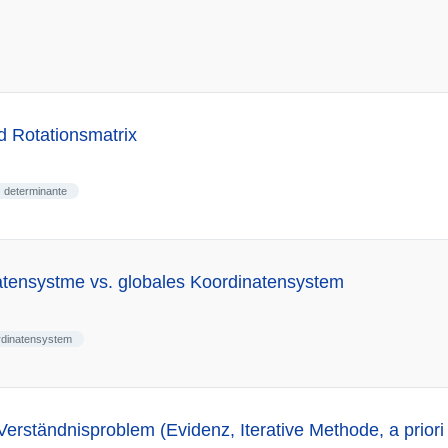
d Rotationsmatrix
determinante
atensystme vs. globales Koordinatensystem
rdinatensystem
rständnisproblem (Evidenz, Iterative Methode, a priori