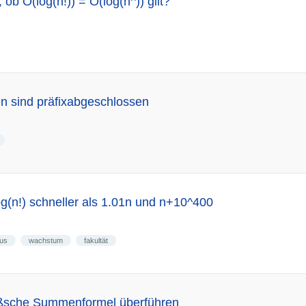
, ob O(log(n!)) = O(log(n
)) gilt?
n sind präfixabgeschlossen
(n!) schneller als 1.01n und n+10^400
mus
wachstum
fakultät
sche Summenformel überführen