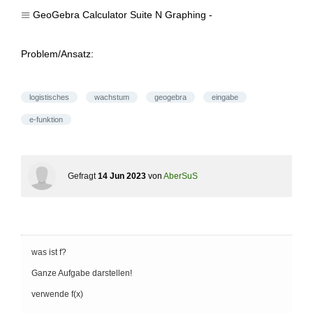
\equiv
≡
GeoGebra Calculator Suite N Graphing -
Problem/Ansatz:
logistisches
wachstum
geogebra
eingabe
e-funktion
Gefragt
14 Jun 2023
von
AberSuS
was ist f?
Ganze Aufgabe darstellen!
verwende f(x)