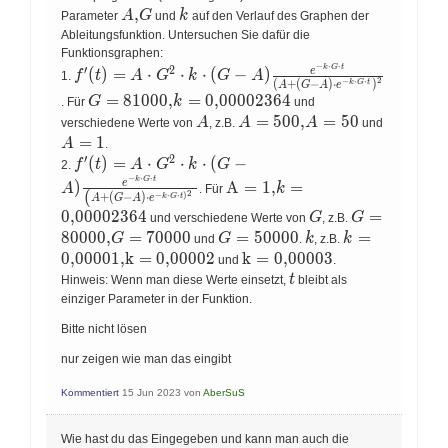
(G-A) \cdot
A,
,
k
A
G
k
Parameter
und
auf den Verlauf des Graphen der
e^{-k \cdot G
G
\cdot
Ableitungsfunktion. Untersuchen Sie dafür die
t)^{2}}\right.}
Funktionsgraphen:
−
⋅
⋅
f^{\prime}
k
G
t
′
2
e
(
)
=
⋅
⋅
⋅
(
−
)
f
t
A
G
k
G
A
1.
2
−
⋅
⋅
(
+
(
−
)
⋅
)
k
G
t
A
G
A
e
(t)=A \cdot
G=81000,
=
8
1
0
0
0
,
=
0
,
0
0
0
0
2
3
6
4
G
k
. Für
und
G^{2} \cdot k
k=0,00002364
A
A=500,
=
5
0
0
,
=
5
0
A=1
\cdot(G-A)
A
A
A
verschiedene Werte von
, z.B.
und
A=50
\frac{e^{-k
=
1
A
.
\cdot G \cdot
′
2
f^{\prime}
(
)
=
⋅
⋅
⋅
(
−
f
t
A
G
k
G
2.
t}}{\left(A+
(t)=A \cdot
−
⋅
⋅
\mathrm{A}=1,
k
G
t
e
)
A
=
1
,
=
A
k
(G-A) \cdot
. Für
2
(
G^{2} \cdot k
−
⋅
⋅
)
+
(
−
)
⋅
k=0,00002364
k
G
t
A
G
A
e
e^{-k \cdot G
\cdot(G-A)
0
,
0
0
0
0
2
3
6
4
G
G=80000,
=
G
G
und verschiedene Werte von
, z.B.
\cdot
\frac{e^{-k
G=70000
8
0
0
0
0
,
=
7
0
0
0
0
G=50000
=
5
0
0
0
0
k
k=0,00001,
=
G
G
k
k
und
.
, z.B.
t}\right)^{2}}
\cdot G \cdot
\mathrm{k}=0
0
,
0
0
0
0
1
,
k
=
0
,
0
0
0
0
2
\mathrm{k}=0,00003
k
=
0
,
0
0
0
0
3
und
.
t}}{\left(A+
t
t
Hinweis: Wenn man diese Werte einsetzt,
(G-A) \cdot
bleibt als
e^{-k \cdot G
einziger Parameter in der Funktion.
\cdot
Bitte nicht lösen
t)^{2}}\right.}
nur zeigen wie man das eingibt
Kommentiert
15 Jun 2023
von
AberSuS
Wie hast du das Eingegeben und kann man auch die