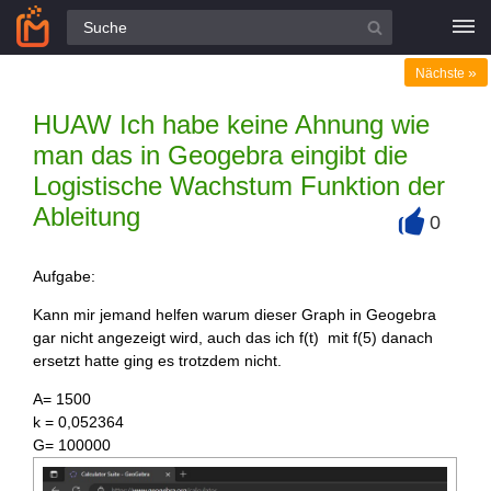
Alle Fragen
»
Nächste
HUAW Ich habe keine Ahnung wie
man das in Geogebra eingibt die
Logistische Wachstum Funktion der
Ableitung
0
+
Aufgabe:
Kann mir jemand helfen warum dieser Graph in Geogebra
gar nicht angezeigt wird, auch das ich f(t) mit f(5) danach
ersetzt hatte ging es trotzdem nicht.
A= 1500
k = 0,052364
G= 100000