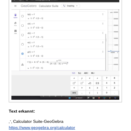
Text erkannt:
∴
\therefore
Calculator Suite-GeoGebra
https://www.geogebra.org/calculator