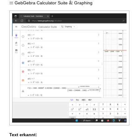
\equiv
≡
\&
&
GebGebra Calculator Suite
Graphing
Text erkannt: