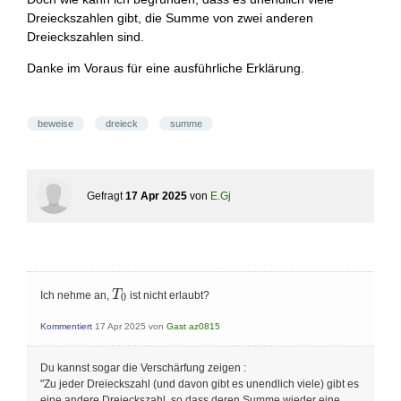
Dreieckszahlen gibt, die Summe von zwei anderen
Dreieckszahlen sind.
Danke im Voraus für eine ausführliche Erklärung.
beweise
dreieck
summe
Gefragt
17 Apr 2025
von
E.Gj
T_0
T
Ich nehme an,
ist nicht erlaubt?
0
Kommentiert
17 Apr 2025
von
Gast az0815
Du kannst sogar die Verschärfung zeigen :
"Zu jeder Dreieckszahl (und davon gibt es unendlich viele) gibt es
eine andere Dreieckszahl, so dass deren Summe wieder eine