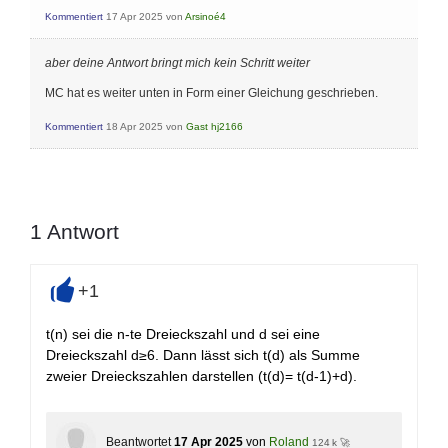
Kommentiert
17 Apr 2025
von
Arsinoé4
aber deine Antwort bringt mich kein Schritt weiter
MC hat es weiter unten in Form einer Gleichung geschrieben.
Kommentiert
18 Apr 2025
von
Gast hj2166
1
Antwort
+1
+
t(n) sei die n-te Dreieckszahl und d sei eine
Dreieckszahl d≥6. Dann lässt sich t(d) als Summe
zweier Dreieckszahlen darstellen (t(d)= t(d-1)+d).
Beantwortet
17 Apr 2025
von
Roland
124 k 🚀