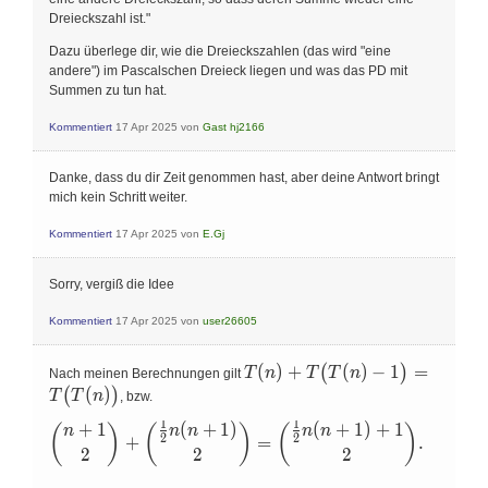
Dreieckszahl ist."
Dazu überlege dir, wie die Dreieckszahlen (das wird "eine
andere") im Pascalschen Dreieck liegen und was das PD mit
Summen zu tun hat.
Kommentiert
17 Apr 2025
von
Gast hj2166
Danke, dass du dir Zeit genommen hast, aber deine Antwort bringt
mich kein Schritt weiter.
Kommentiert
17 Apr 2025
von
E.Gj
Sorry, vergiß die Idee
Kommentiert
17 Apr 2025
von
user26605
T(n)+T\big(T(n)-1\big)=T\big(
(
)
+
(
)
−
1
=
(
)
T
n
T
T
n
Nach meinen Berechnungen gilt
(
)
(
)
T
T
n
, bzw.
1
1
+
1
(
+
1
)
(
+
1
)
+
1
(
)
(
)
(
)
\binom{n+1}2+\binom{\frac12n(n+1)}2=\binom{\
n
n
n
n
n
2
2
+
=
.
2
2
2