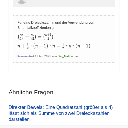
Für eine Dreieckszahl n und der Verwendung von
Binomialkoeffizienten gilt
+
1
n
n
n
\binom{n}
+
=
(
)
(
)
(
)
1
2
2
{1} +
1
1
n +
+
·
(
−
1
)
·
=
·
·
(
+
1
)
\binom{n}
n
n
n
n
n
2
2
\frac{1}
{2} =
{2}·(n -
\binom{n+1}
Kommentiert
17 Apr 2025
von
Der_Mathecoach
1)·n =
{2}
\frac{1}
{2}·n·(n
+ 1)
Ähnliche Fragen
Direkter Beweis: Eine Quadratzahl (größer als 4)
lässt sich als Summe von zwei Dreieckszahlen
darstellen.