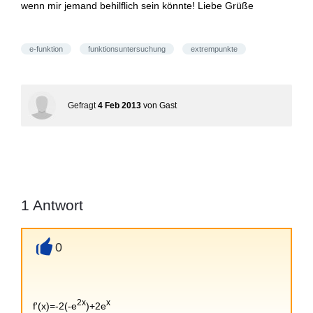
wenn mir jemand behilflich sein könnte! Liebe Grüße
e-funktion
funktionsuntersuchung
extrempunkte
Gefragt
4 Feb 2013
von
Gast
1
Antwort
0
+
2x
x
f'(x)=-2(-e
)+2e