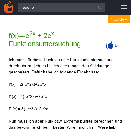
Alle Fragen
»
Nächste
2x
x
f(x)=-e
+ 2e
Funktionsuntersuchung
0
+
Ich muss für diese Funktion eine Funktionsuntersuchung
durchführen, jedoch bin ich direkt nach den Ableitungen
gescheitert. Dafür habe ich folgende Ergebnisse:
f'(x)=-2(-e^2x)+2e^x
f''(x)=-4(-e^2x)+2e^x
f'''(x)=-8(-e^2x)+2e^x
Nun muss ich aber Null- bzw. Extremalpunkte berechnen und
das bekomme ich beim besten Willen nicht hin.. Wäre lieb