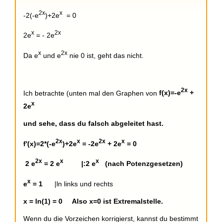
2x
x
-2(-e
)+2e
= 0
x
2x
2e
= - 2e
x
2x
Da e
und e
nie 0 ist, geht das nicht.
2x
Ich betrachte (unten mal den Graphen von
f(x)=-e
+
x
2e
und sehe, dass du falsch abgeleitet hast.
2x
x
2x
x
f'(x)=2*(-e
)+2e
= -2e
+ 2e
= 0
2x
x
x
2 e
= 2 e
|:2 e
(nach Potenzgesetzen)
x
e
= 1
|ln links und rechts
x = ln(1) = 0 Also x=0 ist Extremalstelle.
Wenn du die Vorzeichen korrigierst, kannst du bestimmt