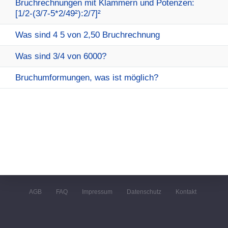
Bruchrechnungen mit Klammern und Potenzen:
[1/2-(3/7-5*2/49²):2/7]²
Was sind 4 5 von 2,50 Bruchrechnung
Was sind 3/4 von 6000?
Bruchumformungen, was ist möglich?
AGB
FAQ
Impressum
Datenschutz
Kontakt