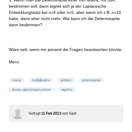
3. Wenn man die Determinante einer nxn Matrix, mit n≥4,
bestimmen soll, dann eignet sich ja der Laplacesche
Entwicklungssatz bei n=4 oder n=5, aber wenn ich z.B. n=10
habe, dann eher nicht mehr. Wie kann ich die Determinante
dann bestimmen?
Wäre nett, wenn mir jemand die Fragen beantworten könnte.
Merci
matrix
multiplikation
addition
determinante
lineare-gleichungssysteme
algebra
Gefragt
11 Feb 2013
von
Gast