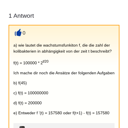
1
Antwort
0
+
a) wie lautet die wachstumsfunkiton f, die die zahl der
kolibakterien in abhängigkeit von der zeit t beschreibt?
t/20
f(t) = 100000 * 2
Ich mache dir noch die Ansätze der folgenden Aufgaben
b) f(45)
c) f(t) = 100000000
d) f(t) = 200000
e)
Entweder f '(t) = 157580 oder
f(t+1) - f(t) = 157580