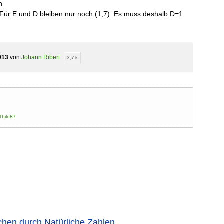
n
Für E und D bleiben nur noch (1,7). Es muss deshalb D=1
013
von
Johann Ribert
3,7 k
Thilo87
chen durch Natürliche Zahlen