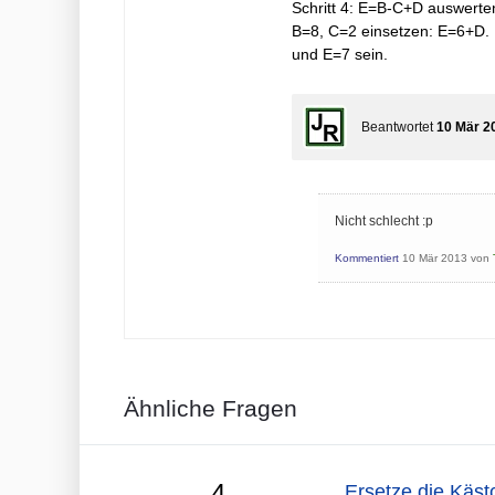
Schritt 4: E=B-C+D auswerte
B=8, C=2 einsetzen: E=6+D. 
und E=7 sein.
Beantwortet
10 Mär 2
Nicht schlecht :p
Kommentiert
10 Mär 2013
von
Ähnliche Fragen
4
Ersetze die Käst