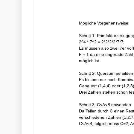
Mögliche Vorgehensweise:
Schritt 1: Primfaktorzerlegu
2^4 * 7^2 = 2*2*2*2*7*7;
Es müssen also zwei 7er vorh
F = 1 da eine ungerade Zahl v
möglich ist.
Schritt 2: Quersumme bilden
Es bleiben nur noch Kombina
Genauer: (1,4,4) oder (1,2,8)
Drei Zahlen stehen schon fes
Schritt 3: C<A<B anwenden
Da Teilen durch C einen Rest 
verschiedenen Zahlen (1,2,7,
C<A<B, folglich muss C=2, A