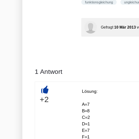
funktionsgleichung
ungleich
Gefragt
10 Mär 2013
1
Antwort
Lösung:
+
+2
A=7
B=8
C=2
D=1
E=7
F=1