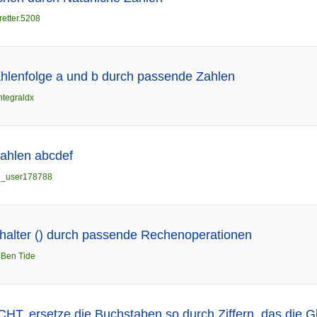
retter.5208
ahlenfolge a und b durch passende Zahlen
ntegraldx
zahlen abcdef
n
_user178788
zhalter () durch passende Rechenoperationen
n
Ben Tide
T, ersetze die Buchstaben so durch Ziffern, das die G