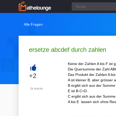
Alle Fragen
ersetze abcdef durch zahlen
Keine der Zahlen A bis F ist g
Die Quersumme der Zahl ABC
+
+2
Das Produkt der Zahlen A bis 
A ist kleiner B, aber grösser a
B ergibt sich aus der Summe
2k
Aufrufe
E ist B-C+D.
C ergibt sich aus der Summe
A bis E lassen sich ohne Rest