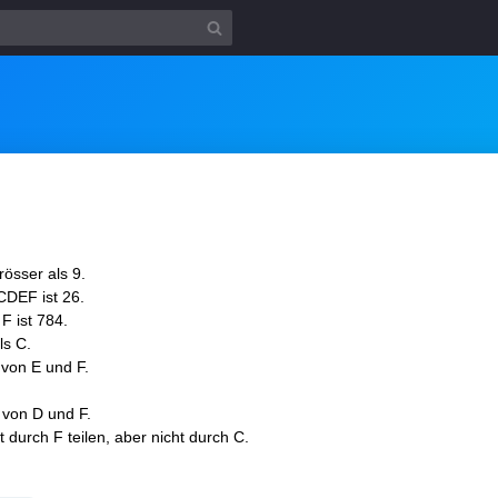
rösser als 9.
DEF ist 26.
F ist 784.
ls C.
 von E und F.
 von D und F.
 durch F teilen, aber nicht durch C.