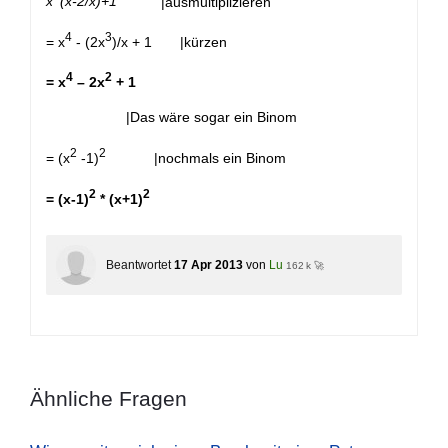
x
(x-2/x)+1
|ausmultiplizieren
4
3
= x
- (2x
)/x + 1 |kürzen
4
2
= x
– 2x
+ 1
|Das wäre sogar ein Binom
2
2
= (x
-1)
|nochmals ein Binom
2
2
= (x-1)
* (x+1)
Beantwortet
17 Apr 2013
von
Lu
162 k 🚀
Ähnliche Fragen