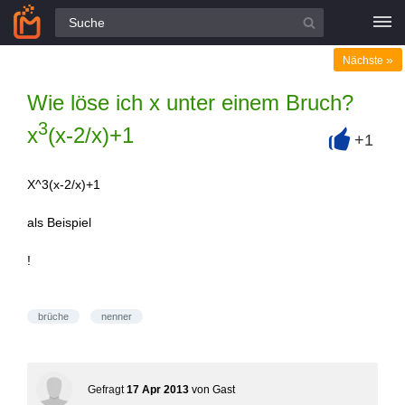
Alle Fragen
»
Nächste
Wie löse ich x unter einem Bruch?
3
x
(x-2/x)+1
+1
+
X^3(x-2/x)+1
als Beispiel
!
brüche
nenner
Gefragt
17 Apr 2013
von
Gast