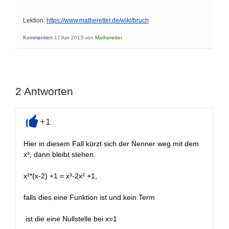
Lektion:
https://www.matheretter.de/wiki/bruch
Kommentiert
17 Apr 2013
von
Matheretter
2
Antworten
+1
+
Hier in diesem Fall kürzt sich der Nenner weg mit dem
x³, dann bleibt stehen.
x²*(x-2) +1 = x³-2x² +1,
falls dies eine Funktion ist und kein Term
ist die eine Nullstelle bei x=1