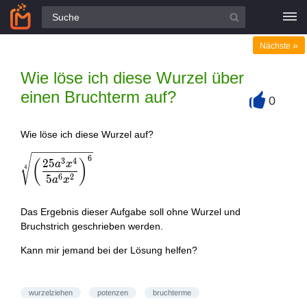
Alle Fragen
»
Nächste
Wie löse ich diese Wurzel über
einen Bruchterm auf?
0
+
Wie löse ich diese Wurzel auf?
\sqrt [ 4 ] { \left( \frac { 25 a ^ { 3 } x ^ { 4 } } { 5 a ^ {
6
3
4
2
5
(
)
a
x
4
6
2
5
a
x
Das Ergebnis dieser Aufgabe soll ohne Wurzel und
Bruchstrich geschrieben werden.
Kann mir jemand bei der Lösung helfen?
wurzelziehen
potenzen
bruchterme