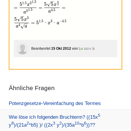
1
.
5
6
1
.
5
2
5
5
5
x
x
2
=
=
=
1
.
5
4
.
5
3
a
a
3
5
5
x
1
.
5
3
−
4
.
5
=
5
·
·
x
a
4
a
a
Beantwortet
15 Okt 2012
von
Lu
162 k 🚀
Ähnliche Fragen
Potenzgesetze-Vereinfachung des Termes
5
Wie löse ich folgenden Bruchterm? ((15x
8
2
3
2
10
6
y
)/(21a
*b5) )/ ((2x
y
)/(35a
*b
))??