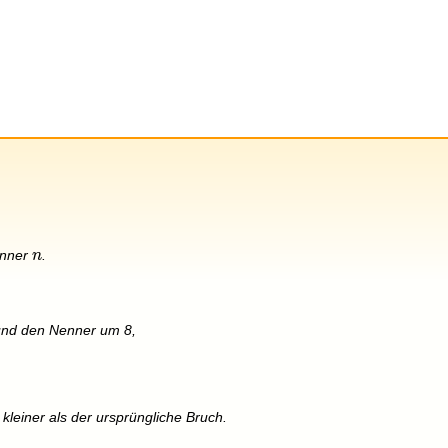
n
Nenner
.
n
und den Nenner um 8,
 kleiner als der ursprüngliche Bruch.