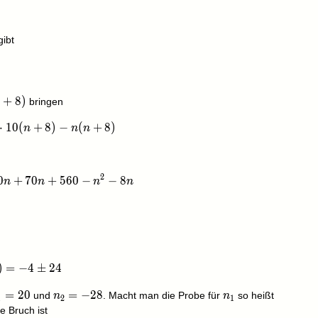
c{z}{n} - \frac{1}{10}
ibt
frac{n+7}{n} - \frac{1}{10}
n+8)
+
8
)
bringen
n
7) \cdot 10(n+8) - n(n+8)
⋅
1
0
(
+
8
)
−
(
+
8
)
n
n
n
2
+ 70n + 560 - n^2 - 8n
0
+
7
0
+
5
6
0
−
−
8
n
n
n
n
6 + 560)=-4 \pm 24
)
=
−
4
±
2
4
_1=20
=
2
0
n_2=-28
=
−
2
8
n_1
und
. Macht man die Probe für
so heißt
n
n
1
2
1
e Bruch ist