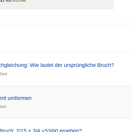
017
von
MS1996
hgleichung: Wie lautet der ursprüngliche Bruch?
Gast
ent umformen
Gast
Bruch: 2/15 + 3/4 =53/60 ergeben?