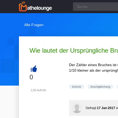
Alle Fragen
Wie lautet der Ursprüngliche B
Der Zähler eines Bruches is
1/10 kleiner als der ursprün
+
0
brüche
bruchgleichung
2,5k
Aufrufe
Gefragt
17 Jan 2017
v