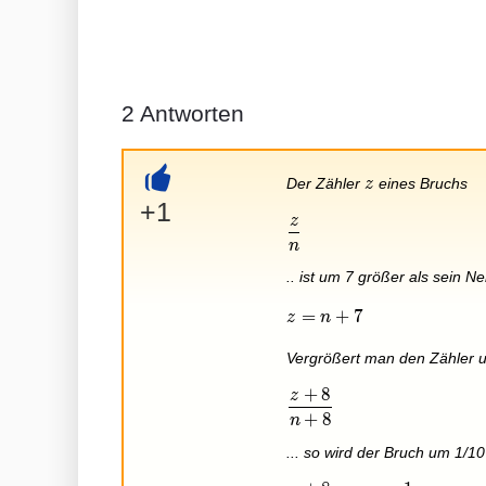
2
Antworten
z
Der Zähler
eines Bruchs
z
+
+1
z
\frac{z}{n}
n
.. ist um 7 größer als sein 
z=n+7
=
+
7
z
n
Vergrößert man den Zähler 
+
8
z
\frac{z+8}{n+8}
+
8
n
... so wird der Bruch um 1/10