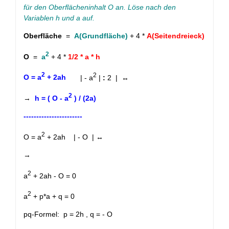
für den Oberflächeninhalt O an. Löse nach den
Variablen h und a auf.
Oberfläche
=
A(Grundfläche)
+ 4 *
A(Seitendreieck)
2
O
=
a
+ 4 *
1/2 * a * h
2
2
O = a
+ 2ah
| - a
|
:
2 | ↔
2
→
h = ( O - a
) / (2a)
-----------------------
2
O = a
+ 2ah | - O | ↔
→
2
a
+ 2ah - O = 0
2
a
+ p*a + q = 0
pq-Formel: p = 2h , q = - O