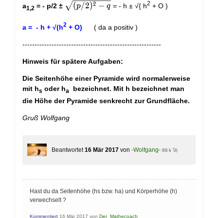
\sqrt{(p/2)^2
2
2
(
/
2
)
−
a
= - p/2 ±
= - h ± √
{ h
+ O )
p
q
1,2
- q}
2
a =
- h + √(h
+ O)
( da a positiv )
---------------------------------------------------------
Hinweis für spätere Aufgaben:
Die Seitenhöhe einer Pyramide wird normalerweise
mit h
oder h
bezeichnet. Mit h bezeichnet man
s
a
die Höhe der Pyramide senkrecht zur Grundfläche.
Gruß Wolfgang
Beantwortet
16 Mär 2017
von
-Wolfgang-
86 k 🚀
Hast du da Seitenhöhe (hs bzw. ha) und Körperhöhe (h)
verwechselt ?
Kommentiert
16 Mär 2017
von
Der_Mathecoach