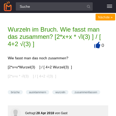
Alle Fragen
»
Nächste
Wurzeln im Bruch. Wie fasst man
das zusammen? [2*x+x * √l(3) ] / [
4+2 √(3) ]
0
+
Wie fasst man das noch zusammen?
[2*x+x*Wurzel(3) ] / [ 4+2 Wurzel(3) ]
[2*x+x * √l(3) ] / [ 4+2 √(3) ]
brüche
ausklammern
wurzeln
zusammenfassen
Gefragt
28 Apr 2018
von
Gast