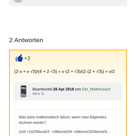
2
Antworten
+2
+
(2·x + x·√3)/(4 + 2·√3) = x·(2 + √3)/(2·(2 + √3)) = x/2
Beantwortet
28 Apr 2018
von
Der_Mathecoach
495 k 🚀
Was wäre mathematisch falsch, wenn man folgendes
rechnen würde?:
2x/4 +2x/2Wurzel3 +xWurzel3/4 +xWurzel3/2Wurzel3....