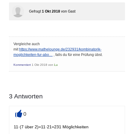
Gefragt
1 Okt 2018
von
Gast
Vergleiche auch
mit
https://www.mathelounge.de/232931/kombinatorik-
moglichkeiten-fur-abo…
, falls du für eine Prüfung übst.
Kommentiert
1 Okt 2018
von
Lu
3
Antworten
0
+
11·(7 über 2)=11·21=231 Möglichkeiten