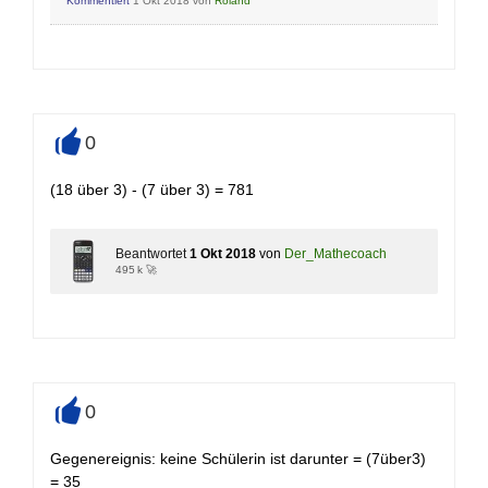
Kommentiert
1 Okt 2018
von
Roland
0
+
(18 über 3) - (7 über 3) = 781
Beantwortet
1 Okt 2018
von
Der_Mathecoach
495 k 🚀
0
+
Gegenereignis: keine Schülerin ist darunter = (7über3)
= 35