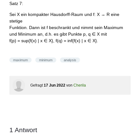
Satz 7:
Sei X ein kompakter Hausdorff-Raum und f: X → R eine
stetige
Funktion. Dann ist f beschrankt und nimmt sein Maximum
und Minimum an, d.h. es gibt Punkte p, q ∈ X mit
f(p) = sup{f(x) | x ∈ X}, f(q) = inf{f(x) | x ∈ X}.
maximum
minimum
analysis
Gefragt
17 Jun 2022
von
Cherila
1
Antwort