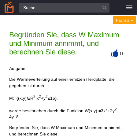
Alle Fragen
»
Nächste
Begründen Sie, dass W Maximum
und Minimum annimmt, und
berechnen Sie diese.
0
+
Aufgabe:
Die Wärmeverteilung auf einer erhitzen Herdplatte, die
gegeben ist durch
2
2
2
M:={(x,y)∈R
|x
+y
≤16},
2
2
werde beschrieben durch die Funktion W(x,y):=3x
+2y
-
4y+8.
Begründen Sie, dass W Maximum und Minimum annimmt,
und berechnen Sie diese.