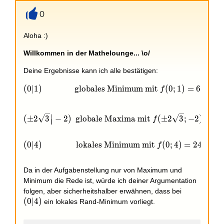
0
+
Aloha :)
Willkommen in der Mathelounge... \o/
Deine Ergebnisse kann ich alle bestätigen:
(0|1)\qquad\qquad\!\text{globales Minimum mit } f
(
0
∣
1
)
globales Minimum mit
(
0
;
1
)
=
6
f
(\pm2\sqrt3\big|-2)\;\text{ globale Maxima mit } 
∣
(
±
2
3
−
2
)
globale Maxima mit
(
±
2
3
;
−
2
)
=
6
0
f
∣
∣
(0|4)\qquad\qquad\text{lokales Minimum mit } f(0
(
0
∣
4
)
lokales Minimum mit
(
0
;
4
)
=
2
4
f
Da in der Aufgabenstellung nur von Maximum und
Minimum die Rede ist, würde ich deiner Argumentation
(0|4)
folgen, aber sicherheitshalber erwähnen, dass bei
(
0
∣
4
)
ein lokales Rand-Minimum vorliegt.