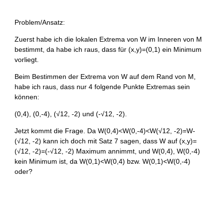
Problem/Ansatz:
Zuerst habe ich die lokalen Extrema von W im Inneren von M
bestimmt, da habe ich raus, dass für (x,y)=(0,1) ein Minimum
vorliegt.
Beim Bestimmen der Extrema von W auf dem Rand von M,
habe ich raus, dass nur 4 folgende Punkte Extremas sein
können:
(0,4), (0,-4), (√12, -2) und (-√12, -2).
Jetzt kommt die Frage. Da W(0,4)<W(0,-4)<W(√12, -2)=W-
(√12, -2) kann ich doch mit Satz 7 sagen, dass W auf (x,y)=
(√12, -2)=(-√12, -2) Maximum annimmt, und W(0,4), W(0,-4)
kein Minimum ist, da W(0,1)<W(0,4) bzw. W(0,1)<W(0,-4)
oder?