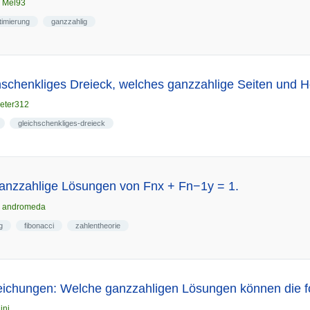
n
Mel93
timierung
ganzzahlig
chschenkliges Dreieck, welches ganzzahlige Seiten und 
eter312
gleichschenkliges-dreieck
ganzzahlige Lösungen von Fnx + Fn−1y = 1.
n
andromeda
g
fibonacci
zahlentheorie
eichungen: Welche ganzzahligen Lösungen können die 
ini