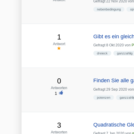
Gefragt
22 Nov 2020
vo
nebenbedingung
op
1
Gibt es ein glei
Antwort
Gefragt
8 Okt 2020
von
P
dreieck
ganzzahlig
0
Finden Sie alle 
Antworten
Gefragt
29 Sep 2020
vo
1
potenzen
ganzzahli
3
Quadratische Gl
Antworten
Gefragt
7 Jan 2020
von
n