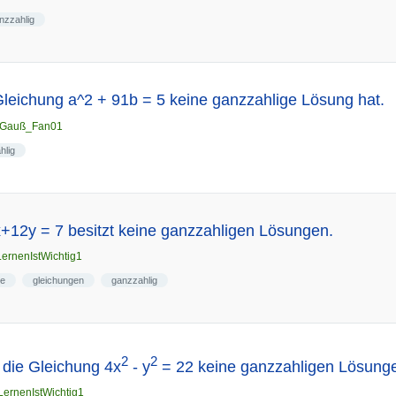
nzzahlig
Gleichung a^2 + 91b = 5 keine ganzzahlige Lösung hat.
Gauß_Fan01
hlig
+12y = 7 besitzt keine ganzzahligen Lösungen.
LernenIstWichtig1
me
gleichungen
ganzzahlig
2
2
 die Gleichung 4x
- y
= 22 keine ganzzahligen Lösunge
LernenIstWichtig1