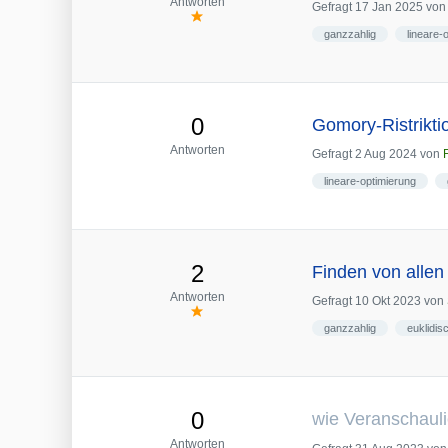
Antworten
Gefragt
17 Jan 2025
vo
ganzzahlig
lineare-
0
Gomory-Ristrikti
Antworten
Gefragt
2 Aug 2024
von
lineare-optimierung
2
Finden von alle
Antworten
Gefragt
10 Okt 2023
von
ganzzahlig
euklidis
0
wie Veranschauli
Antworten