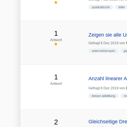
quadratische
teiler
1
Zeigen sie alle 
Antwort
Gefragt
8 Dez 2019
von
untervektorraum
ga
1
Anzahl linearer 
Antwort
Gefragt
8 Dez 2019
von
lineare-abbildung
m
2
Gleichseitige Dr