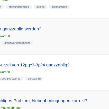
n
Heide3
g
steigungsdreieck
punkte
diophantisch
m ganzzahlig werden?
skorp58
grenzwertberechnung
wurzel von 12pq^3-3p^4 ganzzahlig?
skorp58
z-des-pythagoras
ganzzahlig
hliges Problem, Nebenbedingungen korrekt?
n
Matheliebhaber