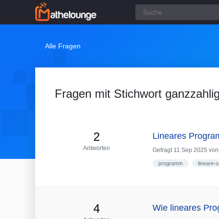
Alle Fragen
Fragen mit Stichwort ganzzahli
2
Lineares Progra
Antworten
Gefragt
11 Sep 2025
vo
programm
lineare-
4
Wie lineares Pr