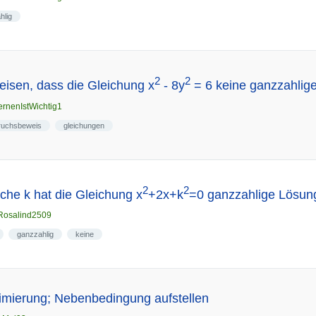
hlig
2
2
isen, dass die Gleichung x
- 8y
= 6 keine ganzzahlige
ernenIstWichtig1
ruchsbeweis
gleichungen
2
2
che k hat die Gleichung x
+2x+k
=0 ganzzahlige Lösun
Rosalind2509
ganzzahlig
keine
imierung; Nebenbedingung aufstellen