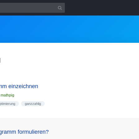
g
mm einzeichnen
n
mathpig
optimierung
ganzzahlig
ogramm formulieren?