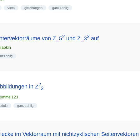
vieta
gleichungen
ganzzahlig
2
3
Untervektorräume von Z_5
und Z_3
auf
Napkin
nzzahlig
2
Abbildungen in Z
2
Bimmel123
odulo
ganzzahlig
eiecke im Vektorraum mit nichtzyklischen Seitenvektore