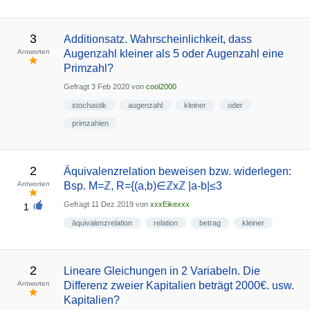
3
Additionsatz. Wahrscheinlichkeit, dass
Antworten
Augenzahl kleiner als 5 oder Augenzahl eine
Primzahl?
Gefragt
3 Feb 2020
von
cool2000
stochastik
augenzahl
kleiner
oder
primzahlen
2
Äquivalenzrelation beweisen bzw. widerlegen:
Antworten
Bsp. M=ℤ, R={(a,b)∈ℤxℤ |a-b|≤3
Gefragt
11 Dez 2019
von
xxxEikexxx
1
äquivalenzrelation
relation
betrag
kleiner
2
Lineare Gleichungen in 2 Variabeln. Die
Antworten
Differenz zweier Kapitalien beträgt 2000€. usw.
Kapitalien?