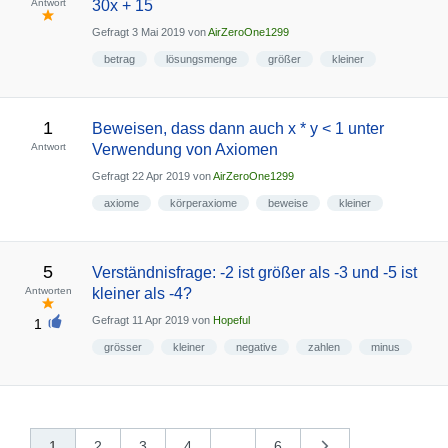
Antwort
30x + 15
Gefragt
3 Mai 2019
von
AirZeroOne1299
betrag
lösungsmenge
größer
kleiner
1
Beweisen, dass dann auch x * y < 1 unter
Antwort
Verwendung von Axiomen
Gefragt
22 Apr 2019
von
AirZeroOne1299
axiome
körperaxiome
beweise
kleiner
5
Verständnisfrage: -2 ist größer als -3 und -5 ist
Antworten
kleiner als -4?
Gefragt
11 Apr 2019
von
Hopeful
1
grösser
kleiner
negative
zahlen
minus
1
2
3
4
...
6