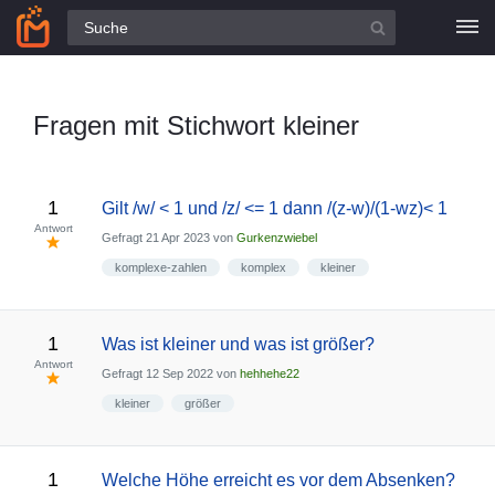
Alle Fragen
Fragen mit Stichwort kleiner
1
Gilt /w/ < 1 und /z/ <= 1 dann /(z-w)/(1-wz)< 1
Antwort
Gefragt
21 Apr 2023
von
Gurkenzwiebel
komplexe-zahlen
komplex
kleiner
1
Was ist kleiner und was ist größer?
Antwort
Gefragt
12 Sep 2022
von
hehhehe22
kleiner
größer
1
Welche Höhe erreicht es vor dem Absenken?