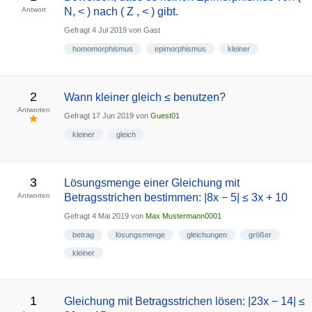
Antwort
N, < ) nach ( Z , < ) gibt.
Gefragt
4 Jul 2019
von
Gast
homomorphismus
epimorphismus
kleiner
2
Wann kleiner gleich ≤ benutzen?
Antworten
Gefragt
17 Jun 2019
von
Guest01
kleiner
gleich
3
Lösungsmenge einer Gleichung mit
Antworten
Betragsstrichen bestimmen: |8x − 5| ≤ 3x + 10
Gefragt
4 Mai 2019
von
Max Mustermann0001
betrag
lösungsmenge
gleichungen
größer
kleiner
1
Gleichung mit Betragsstrichen lösen: |23x − 14| ≤