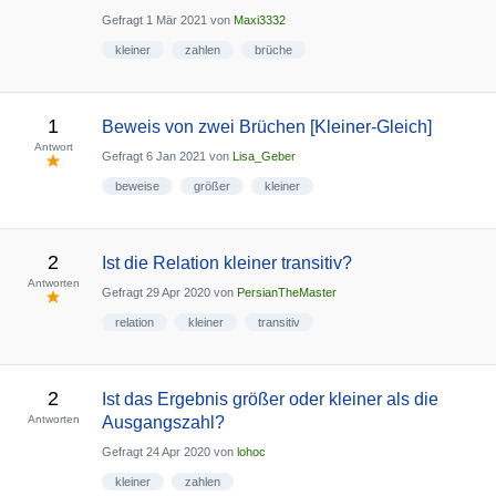
Gefragt
1 Mär 2021
von
Maxi3332
kleiner
zahlen
brüche
1
Beweis von zwei Brüchen [Kleiner-Gleich]
Antwort
Gefragt
6 Jan 2021
von
Lisa_Geber
beweise
größer
kleiner
2
Ist die Relation kleiner transitiv?
Antworten
Gefragt
29 Apr 2020
von
PersianTheMaster
relation
kleiner
transitiv
2
Ist das Ergebnis größer oder kleiner als die
Antworten
Ausgangszahl?
Gefragt
24 Apr 2020
von
lohoc
kleiner
zahlen