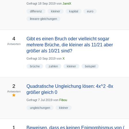
Gefragt
18 Sep 2019
von
JamiX
differenz
kleiner
kapital
euro
lineare-gleichungen
4
Gibt es einen Bruch oder vielleicht sogar
Antworten
mehrere Brüche, die kleiner als 11/21 aber
größer als 10/21 sind?
Gefragt
10 Sep 2019
von
X
brüche
zahlen
kleiner
beispiel
2
Quadratische Ungleichung lösen: 4x^2 -8x
Antworten
größer gleich 0
Gefragt
7 Jul 2019
von
Fibou
ungleichungen
kleiner
1
Beweisen, dass es keinen Epimorphismus von (