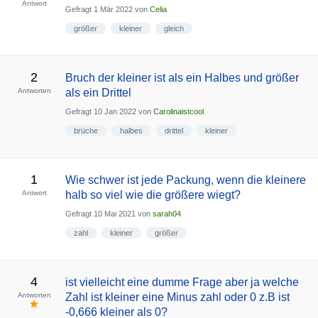
Antwort
Gefragt
1 Mär 2022
von
Celia
größer
kleiner
gleich
2
Bruch der kleiner ist als ein Halbes und größer
Antworten
als ein Drittel
Gefragt
10 Jan 2022
von
Carolinaistcool
brüche
halbes
drittel
kleiner
1
Wie schwer ist jede Packung, wenn die kleinere
Antwort
halb so viel wie die größere wiegt?
Gefragt
10 Mai 2021
von
sarah04
zahl
kleiner
größer
4
ist vielleicht eine dumme Frage aber ja welche
Antworten
Zahl ist kleiner eine Minus zahl oder 0 z.B ist
-0,666 kleiner als 0?